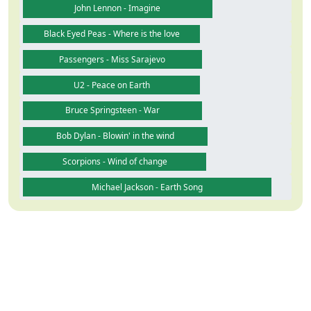
John Lennon - Imagine
Black Eyed Peas - Where is the love
Passengers - Miss Sarajevo
U2 - Peace on Earth
Bruce Springsteen - War
Bob Dylan - Blowin' in the wind
Scorpions - Wind of change
Michael Jackson - Earth Song