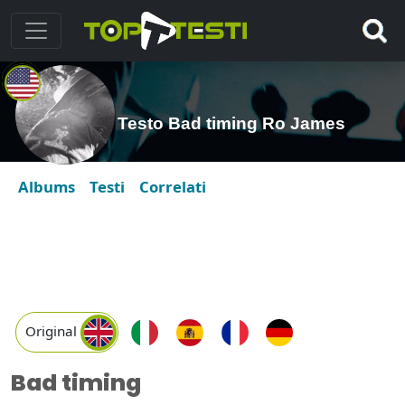
Testo Bad timing Ro James
Albums
Testi
Correlati
Original
Bad timing