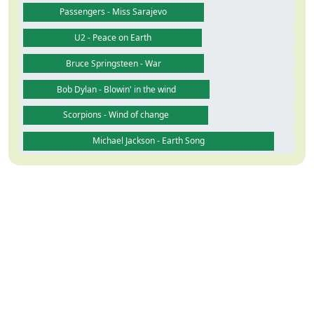
Passengers - Miss Sarajevo
U2 - Peace on Earth
Bruce Springsteen - War
Bob Dylan - Blowin' in the wind
Scorpions - Wind of change
Michael Jackson - Earth Song