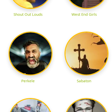
Shout Out Louds
West End Girls
Perkele
Sabaton