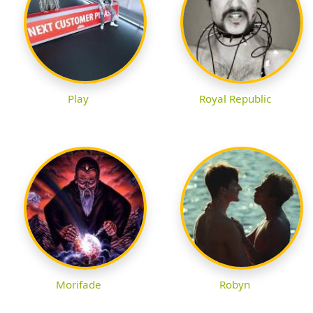
Play
Royal Republic
Morifade
Robyn