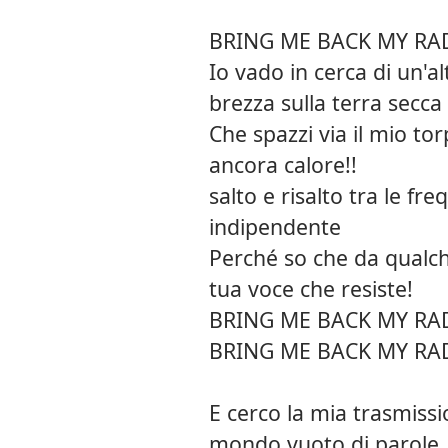
BRING ME BACK MY RA
Io vado in cerca di un'
brezza sulla terra secca
Che spazzi via il mio t
ancora calore!!
salto e risalto tra le fr
indipendente
Perché so che da qualche
tua voce che resiste!
BRING ME BACK MY RA
BRING ME BACK MY RA
E cerco la mia trasmissi
mondo vuoto di parole