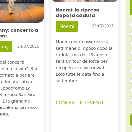
Noemi: la ripresa
dopo la caduta
Noemi
23/07/2026
nny: concerto a
oni
Noemi dovrà osservare 4
unny
24/07/2026
settimane di riposo dopo la
caduta, ma dal 16 agosto
sarà un tour de force per
dei concerti
recuperare i live rinviati.
della mia vita". Bad
Ecco tutte le date fino a
tornato a parlare
settembre.
to tenuto sabato
ll'Ippodromo La
lla zona San Siro
. E la grandine
CONCERTI ED EVENTI
 problema sicurezza
anto.