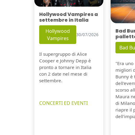
Hollywood Vampires a
settembre in Italia
Bad Bu
Hollywood
30/07/2026
pallett
Vampires
Bad B
Il supergruppo di Alice
Cooper e Johnny Depp è
"Era uno 
pronto a tornare in Italia
migliori 
con 2 date nel mese di
Bunny è 
settembre.
dell'even
scorso a
Maura ne
CONCERTI ED EVENTI
di Milano
riapre il
dell'impi