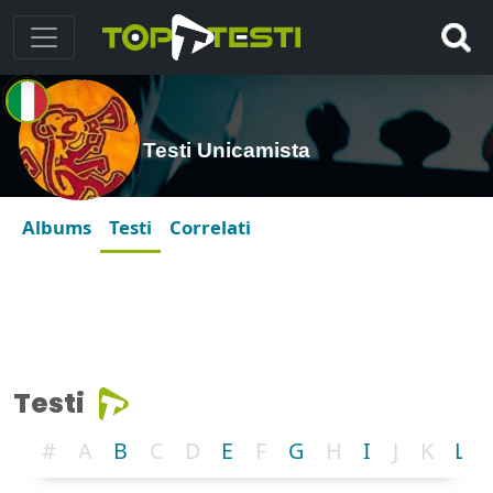
Testi Unicamista
Albums
Testi
Correlati
Testi
#
A
B
C
D
E
F
G
H
I
J
K
L