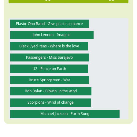
Plastic Ono Band - Give peace a chance
John Lennon - Imagine
Black Eyed Peas - Where is the love
Passengers - Miss Sarajevo
U2 - Peace on Earth
Bruce Springsteen - War
Bob Dylan - Blowin' in the wind
Scorpions - Wind of change
Michael Jackson - Earth Song