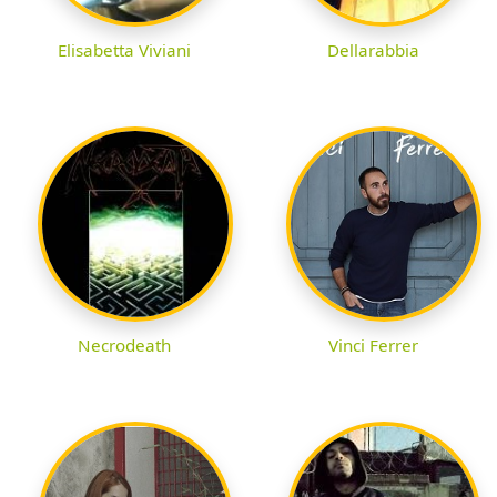
Elisabetta Viviani
Dellarabbia
Necrodeath
Vinci Ferrer