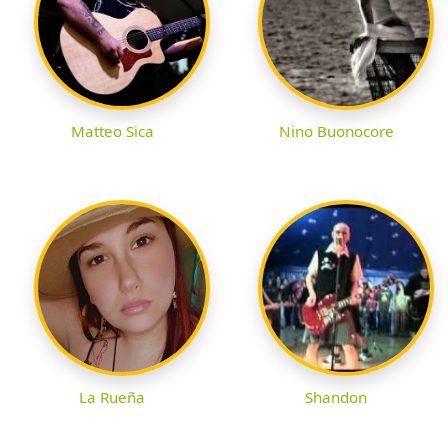
Matteo Sica
Nino Buonocore
La Rueña
Shandon