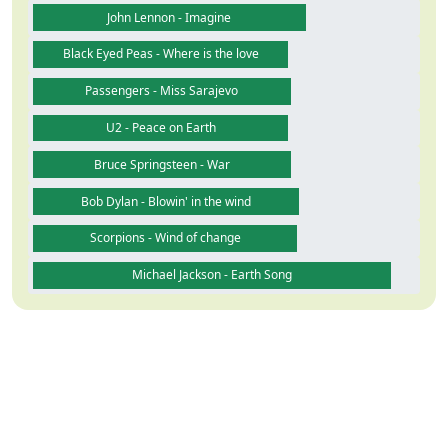
John Lennon - Imagine
Black Eyed Peas - Where is the love
Passengers - Miss Sarajevo
U2 - Peace on Earth
Bruce Springsteen - War
Bob Dylan - Blowin' in the wind
Scorpions - Wind of change
Michael Jackson - Earth Song