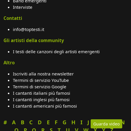
Band emergenti
Interviste
Contatti
info@toptesti.it
Gli artisti della community
I testi delle canzoni degli artisti emergenti
Altro
Iscriviti alla nostra newsletter
Termini di servizio YouTube
Termini di servizio Google
I cantanti italiani più famosi
I cantanti inglesi più famosi
I cantanti americani più famosi
#
A
B
C
D
E
F
G
H
I
J
K
L
M
N
Guarda video
O
P
Q
R
S
T
U
V
W
X
Y
Z