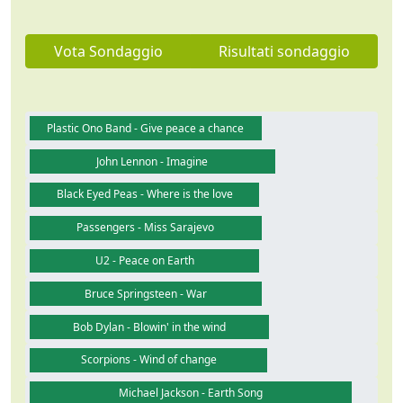
Vota Sondaggio
Risultati sondaggio
Plastic Ono Band - Give peace a chance
John Lennon - Imagine
Black Eyed Peas - Where is the love
Passengers - Miss Sarajevo
U2 - Peace on Earth
Bruce Springsteen - War
Bob Dylan - Blowin' in the wind
Scorpions - Wind of change
Michael Jackson - Earth Song