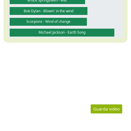
Bruce Springsteen - War
Bob Dylan - Blowin' in the wind
Scorpions - Wind of change
Michael Jackson - Earth Song
Guarda video