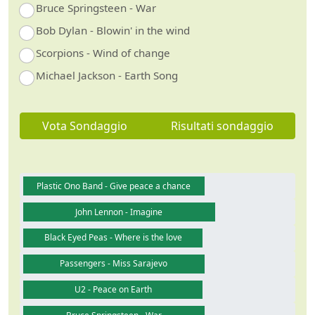
Bruce Springsteen - War
Bob Dylan - Blowin' in the wind
Scorpions - Wind of change
Michael Jackson - Earth Song
Vota Sondaggio
Risultati sondaggio
Plastic Ono Band - Give peace a chance
John Lennon - Imagine
Black Eyed Peas - Where is the love
Passengers - Miss Sarajevo
U2 - Peace on Earth