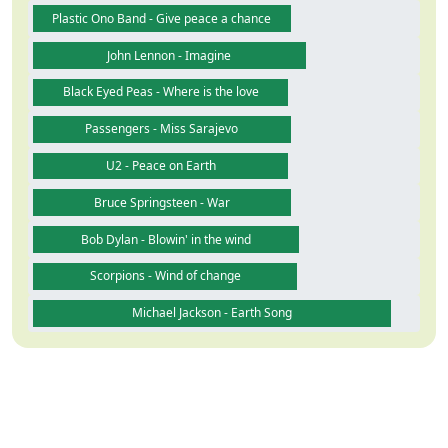
Plastic Ono Band - Give peace a chance
John Lennon - Imagine
Black Eyed Peas - Where is the love
Passengers - Miss Sarajevo
U2 - Peace on Earth
Bruce Springsteen - War
Bob Dylan - Blowin' in the wind
Scorpions - Wind of change
Michael Jackson - Earth Song