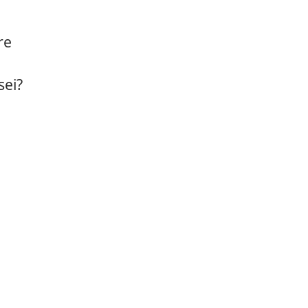
re
sei?