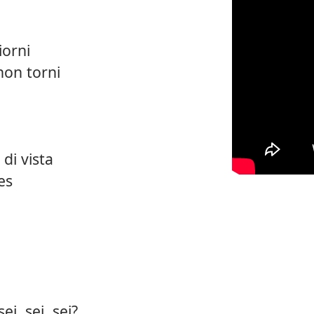
iorni
non torni
di vista
es
ei, sei, sei?