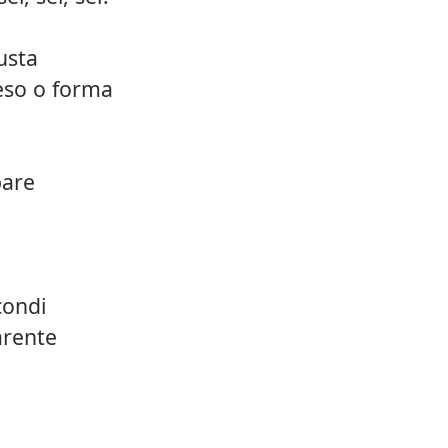
usta
eso o forma
pare
condi
arente