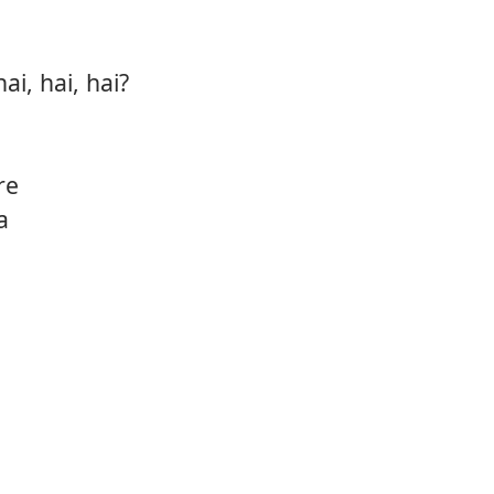
ai, hai, hai?
re
a