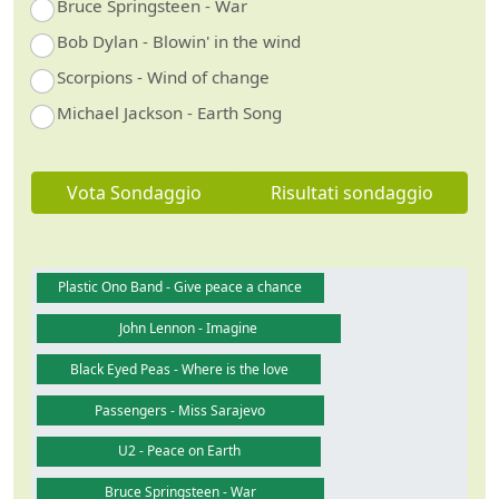
Bruce Springsteen - War
Bob Dylan - Blowin' in the wind
Scorpions - Wind of change
Michael Jackson - Earth Song
Vota Sondaggio
Risultati sondaggio
Plastic Ono Band - Give peace a chance
John Lennon - Imagine
Black Eyed Peas - Where is the love
Passengers - Miss Sarajevo
U2 - Peace on Earth
Bruce Springsteen - War