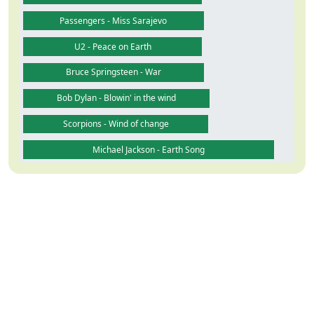
Passengers - Miss Sarajevo
U2 - Peace on Earth
Bruce Springsteen - War
Bob Dylan - Blowin' in the wind
Scorpions - Wind of change
Michael Jackson - Earth Song