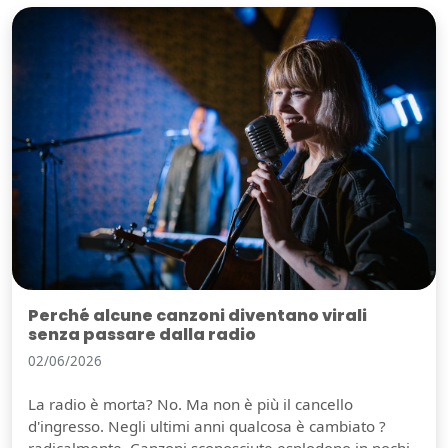
Perché alcune canzoni diventano virali
senza passare dalla radio
02/06/2026
La radio è morta? No. Ma non è più il cancello
d'ingresso. Negli ultimi anni qualcosa è cambiato ?
radicalmente. Canzoni sconosciute esplodono in pochi