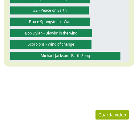
U2 - Peace on Earth
Bruce Springsteen - War
Bob Dylan - Blowin' in the wind
Scorpions - Wind of change
Michael Jackson - Earth Song
Guarda video