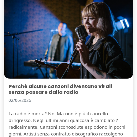
Perché alcune canzoni diventano virali
senza passare dalla radio
02/06/2026
La radio è morta? No. Ma non è più il cancello
d'ingresso. Negli ultimi anni qualcosa è cambiato ?
radicalmente. Canzoni sconosciute esplodono in pochi
giorni. Artisti senza contratto discografico raccolgono