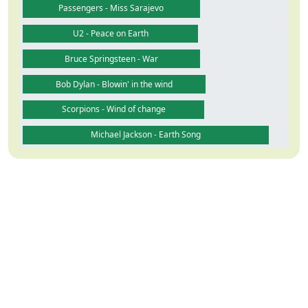
Passengers - Miss Sarajevo
U2 - Peace on Earth
Bruce Springsteen - War
Bob Dylan - Blowin' in the wind
Scorpions - Wind of change
Michael Jackson - Earth Song