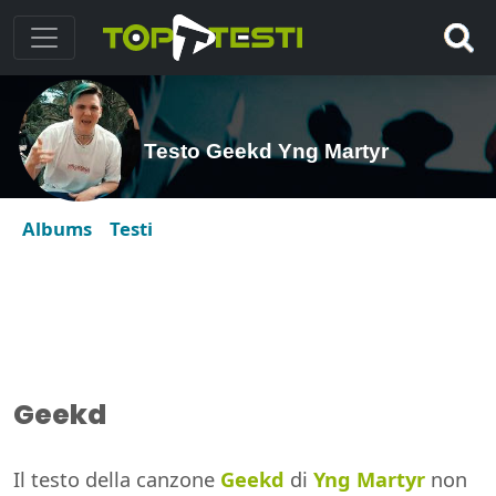
Testo Geekd Yng Martyr
Albums
Testi
Geekd
Il testo della canzone
Geekd
di
Yng Martyr
non