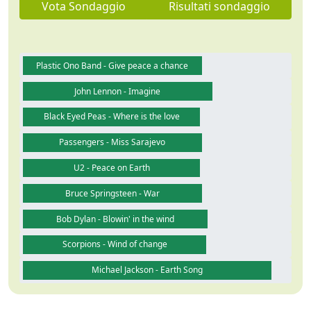
Vota Sondaggio
Risultati sondaggio
Plastic Ono Band - Give peace a chance
John Lennon - Imagine
Black Eyed Peas - Where is the love
Passengers - Miss Sarajevo
U2 - Peace on Earth
Bruce Springsteen - War
Bob Dylan - Blowin' in the wind
Scorpions - Wind of change
Michael Jackson - Earth Song