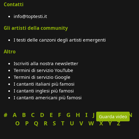
Contatti
info@toptesti.it
Gli artisti della community
I testi delle canzoni degli artisti emergenti
Altro
Iscriviti alla nostra newsletter
Termini di servizio YouTube
Termini di servizio Google
I cantanti italiani più famosi
I cantanti inglesi più famosi
I cantanti americani più famosi
#
A
B
C
D
E
F
G
H
I
J
K
L
M
N
Guarda video
O
P
Q
R
S
T
U
V
W
X
Y
Z