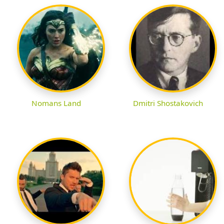
Nomans Land
Dmitri Shostakovich