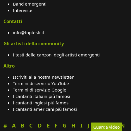
Band emergenti
Interviste
Contatti
info@toptesti.it
Gli artisti della community
I testi delle canzoni degli artisti emergenti
Altro
Iscriviti alla nostra newsletter
Termini di servizio YouTube
Termini di servizio Google
I cantanti italiani più famosi
I cantanti inglesi più famosi
I cantanti americani più famosi
#
A
B
C
D
E
F
G
H
I
J
K
L
M
N
Guarda video