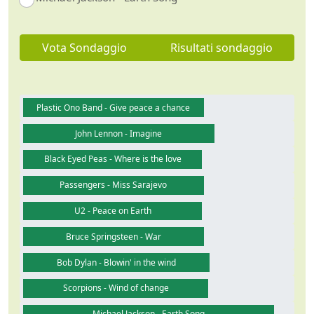
Vota Sondaggio
Risultati sondaggio
Plastic Ono Band - Give peace a chance
John Lennon - Imagine
Black Eyed Peas - Where is the love
Passengers - Miss Sarajevo
U2 - Peace on Earth
Bruce Springsteen - War
Bob Dylan - Blowin' in the wind
Scorpions - Wind of change
Michael Jackson - Earth Song