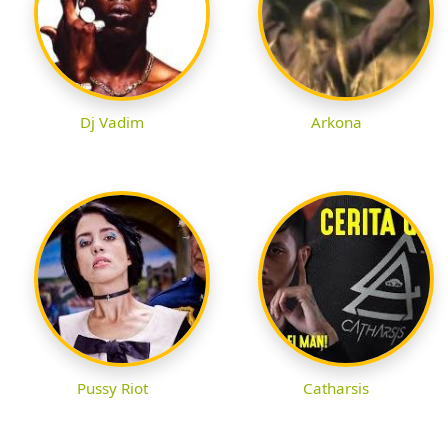
Dj Vadim
Arkona
Pussy Riot
Catharsis