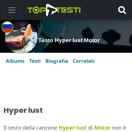
Testo Hyper lust Motor
Albums
Testi
Biografia
Correlati
Hyper lust
Il testo della canzone
Hyper lust
di
Motor
non è