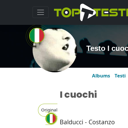
Testo I cuo
Albums
Testi
I cuochi
Original
Balducci - Costanzo