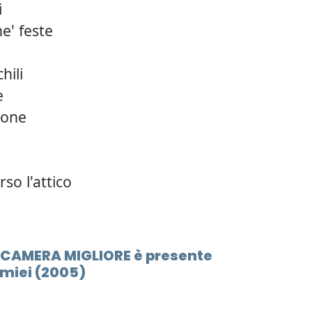
i
12.
Le sc
e' feste
13.
I cuo
hili
14.
Cari 
e
rone
so l'attico
LA CAMERA MIGLIORE è presente
 miei (2005)