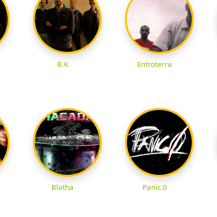
B.K
Entroterra
Blatha
Panic.0