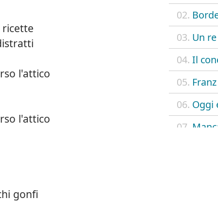
02.
Bord
 ricette
03.
Un re
istratti
04.
Il co
so l'attico
05.
Franz
06.
Oggi 
so l'attico
07.
Manca
08.
Il fa
09.
La ve
chi gonfi
10.
Tito
11.
Testa 