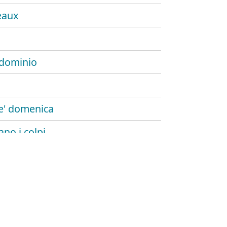
eaux
ndominio
e' domenica
no i colpi
nnullone
rità che adesso tace
d'aglio