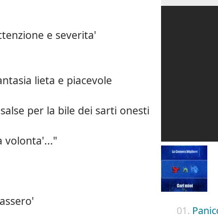
ttenzione e severita'
antasia lieta e piacevole
alse per la bile dei sarti onesti
 volonta'..."
lassero'
01.
Panic