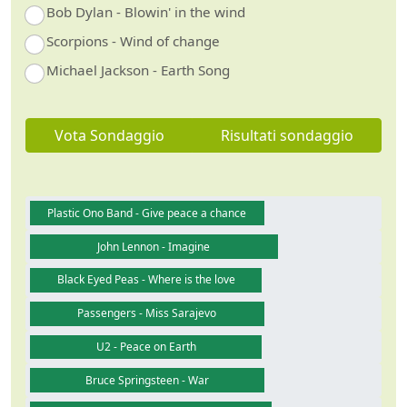
Bob Dylan - Blowin' in the wind
Scorpions - Wind of change
Michael Jackson - Earth Song
Vota Sondaggio
Risultati sondaggio
Plastic Ono Band - Give peace a chance
John Lennon - Imagine
Black Eyed Peas - Where is the love
Passengers - Miss Sarajevo
U2 - Peace on Earth
Bruce Springsteen - War