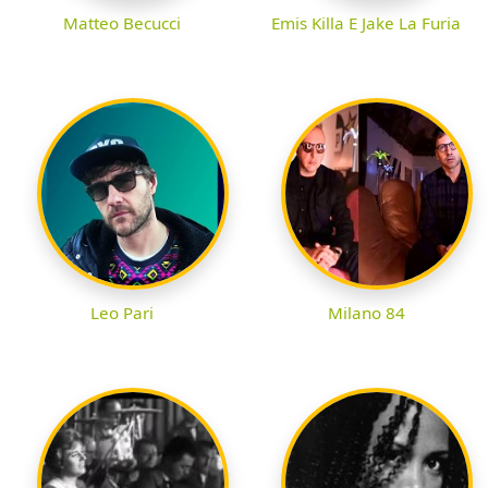
Matteo Becucci
Emis Killa E Jake La Furia
Leo Pari
Milano 84