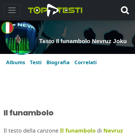
Testo Il funambolo Nevruz Joku
Albums
Testi
Biografia
Correlati
Il funambolo
Il testo della canzone
Il funambolo
di
Nevruz