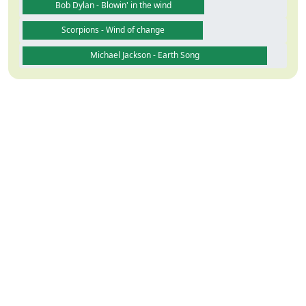
Bob Dylan - Blowin' in the wind
Scorpions - Wind of change
Michael Jackson - Earth Song