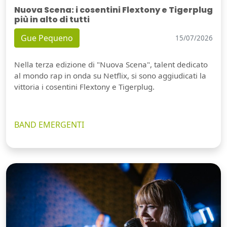
Nuova Scena: i cosentini Flextony e Tigerplug
più in alto di tutti
Gue Pequeno
15/07/2026
Nella terza edizione di "Nuova Scena", talent dedicato
al mondo rap in onda su Netflix, si sono aggiudicati la
vittoria i cosentini Flextony e Tigerplug.
BAND EMERGENTI