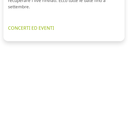
recuperare i live rinviati. Ecco tutte le date fino a
settembre.
CONCERTI ED EVENTI