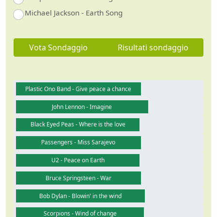
Michael Jackson - Earth Song
Vota Sondaggio
Risultati sondaggio
Plastic Ono Band - Give peace a chance
John Lennon - Imagine
Black Eyed Peas - Where is the love
Passengers - Miss Sarajevo
U2 - Peace on Earth
Bruce Springsteen - War
Bob Dylan - Blowin' in the wind
Scorpions - Wind of change