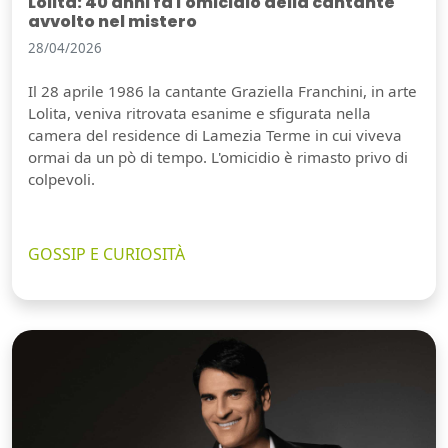
Lolita: 40 anni fa l'omicidio della cantante
avvolto nel mistero
28/04/2026
Il 28 aprile 1986 la cantante Graziella Franchini, in arte
Lolita, veniva ritrovata esanime e sfigurata nella
camera del residence di Lamezia Terme in cui viveva
ormai da un pò di tempo. L'omicidio è rimasto privo di
colpevoli.
GOSSIP E CURIOSITÀ