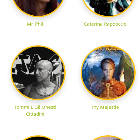
Mr. Phil
Caterina Rappoccio
Tommi E Gli Onesti
Thy Majestie
Cittadini