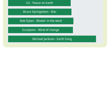
U2 - Peace on Earth
Bruce Springsteen - War
Bob Dylan - Blowin' in the wind
Scorpions - Wind of change
Michael Jackson - Earth Song