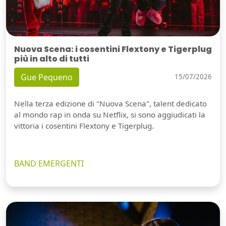
Nuova Scena: i cosentini Flextony e Tigerplug
più in alto di tutti
Gue Pequeno
15/07/2026
Nella terza edizione di "Nuova Scena", talent dedicato
al mondo rap in onda su Netflix, si sono aggiudicati la
vittoria i cosentini Flextony e Tigerplug.
BAND EMERGENTI