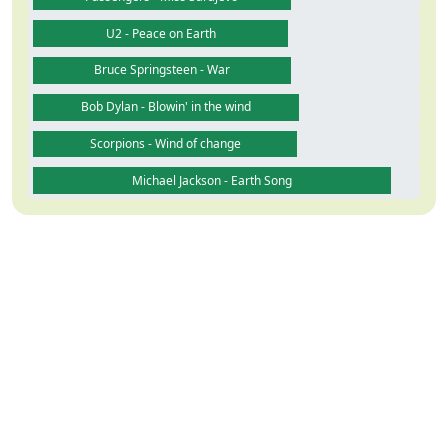
U2 - Peace on Earth
Bruce Springsteen - War
Bob Dylan - Blowin' in the wind
Scorpions - Wind of change
Michael Jackson - Earth Song