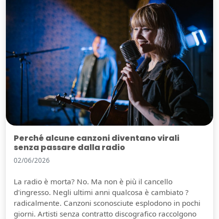
Perché alcune canzoni diventano virali
senza passare dalla radio
02/06/2026
La radio è morta? No. Ma non è più il cancello
d'ingresso. Negli ultimi anni qualcosa è cambiato ?
radicalmente. Canzoni sconosciute esplodono in pochi
giorni. Artisti senza contratto discografico raccolgono