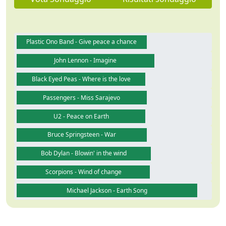
Plastic Ono Band - Give peace a chance
John Lennon - Imagine
Black Eyed Peas - Where is the love
Passengers - Miss Sarajevo
U2 - Peace on Earth
Bruce Springsteen - War
Bob Dylan - Blowin' in the wind
Scorpions - Wind of change
Michael Jackson - Earth Song