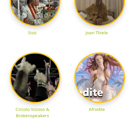
Sissi
Joan Thiele
Circolo Vizioso &
Afrodite
Brokenspeakers