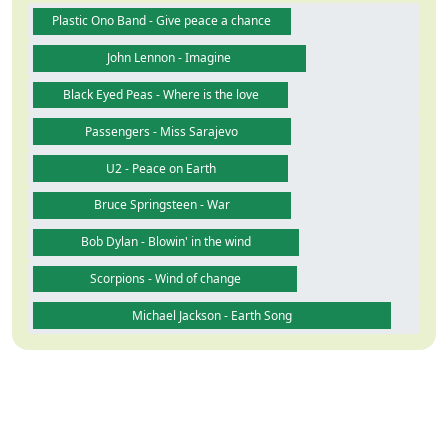
Plastic Ono Band - Give peace a chance
John Lennon - Imagine
Black Eyed Peas - Where is the love
Passengers - Miss Sarajevo
U2 - Peace on Earth
Bruce Springsteen - War
Bob Dylan - Blowin' in the wind
Scorpions - Wind of change
Michael Jackson - Earth Song