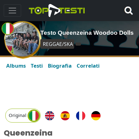
Testo Queenzeina Woodoo Dolls
REGGAE/SKA
Albums
Testi
Biografia
Correlati
Original
Queenzeina