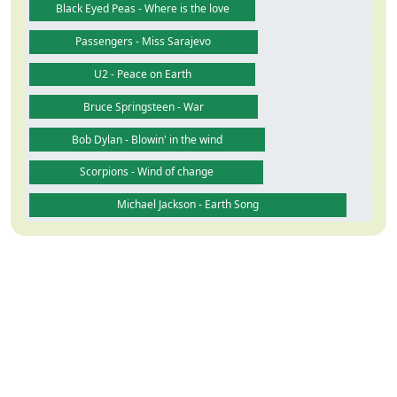
Black Eyed Peas - Where is the love
Passengers - Miss Sarajevo
U2 - Peace on Earth
Bruce Springsteen - War
Bob Dylan - Blowin' in the wind
Scorpions - Wind of change
Michael Jackson - Earth Song