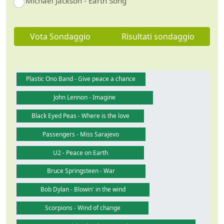
Michael Jackson - Earth Song
Vota Sondaggio
Risultati sondaggio
Plastic Ono Band - Give peace a chance
John Lennon - Imagine
Black Eyed Peas - Where is the love
Passengers - Miss Sarajevo
U2 - Peace on Earth
Bruce Springsteen - War
Bob Dylan - Blowin' in the wind
Scorpions - Wind of change