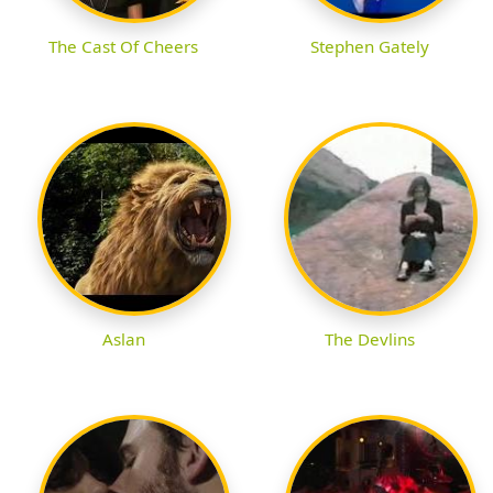
The Cast Of Cheers
Stephen Gately
Aslan
The Devlins