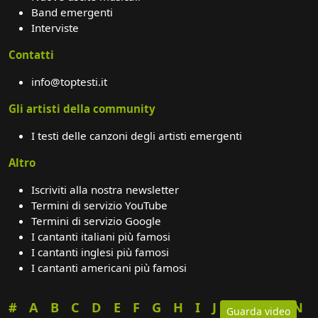
Band emergenti
Interviste
Contatti
info@toptesti.it
Gli artisti della community
I testi delle canzoni degli artisti emergenti
Altro
Iscriviti alla nostra newsletter
Termini di servizio YouTube
Termini di servizio Google
I cantanti italiani più famosi
I cantanti inglesi più famosi
I cantanti americani più famosi
#
A
B
C
D
E
F
G
H
I
J
K
L
M
N
Guarda video