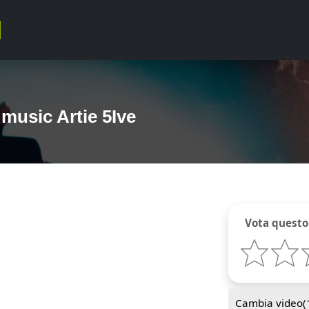
music Artie 5Ive
Vota questo
Cambia video(