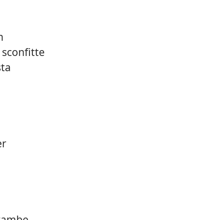
n
 sconfitte
sta
er
trambe