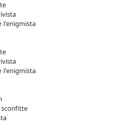
ste
ivista
 l'enigmista
ste
ivista
 l'enigmista
n
 sconfitte
sta