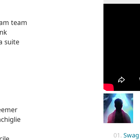
ream team
ink
a suite
e
beemer
chiglie
01.
Swag
cile