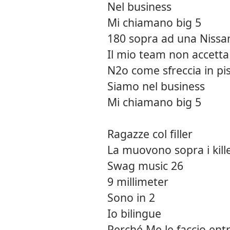
Nel business
Mi chiamano big 5
180 sopra ad una Nissa
Il mio team non accetta
N2o come sfreccia in pi
Siamo nel business
Mi chiamano big 5
Ragazze col filler
La muovono sopra i kill
Swag music 26
9 millimeter
Sono in 2
Io bilingue
Perché Me le faccio en