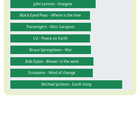
John Lennon - Imagine
Black Eyed Peas - Where is the love
Passengers - Miss Sarajevo
U2 - Peace on Earth
Bruce Springsteen - War
Bob Dylan - Blowin' in the wind
Scorpions - Wind of change
Michael Jackson - Earth Song