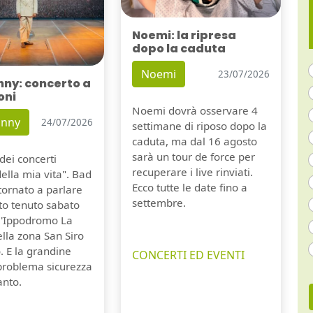
Noemi: la ripresa
dopo la caduta
Noemi
23/07/2026
nny: concerto a
oni
Noemi dovrà osservare 4
unny
24/07/2026
settimane di riposo dopo la
caduta, ma dal 16 agosto
sarà un tour de force per
dei concerti
recuperare i live rinviati.
della mia vita". Bad
Ecco tutte le date fino a
tornato a parlare
settembre.
to tenuto sabato
ll'Ippodromo La
lla zona San Siro
. E la grandine
CONCERTI ED EVENTI
 problema sicurezza
anto.