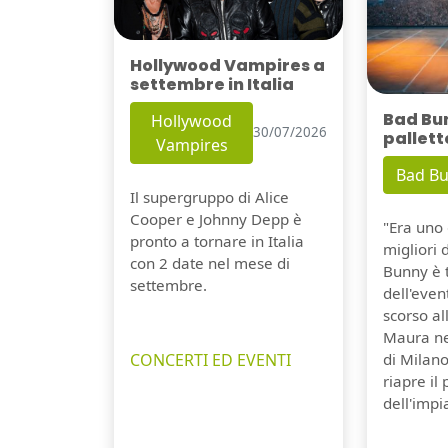
Hollywood Vampires a
settembre in Italia
Bad Bu
Hollywood
30/07/2026
pallett
Vampires
Bad B
Il supergruppo di Alice
Cooper e Johnny Depp è
"Era uno 
pronto a tornare in Italia
migliori 
con 2 date nel mese di
Bunny è 
settembre.
dell'even
scorso a
Maura ne
CONCERTI ED EVENTI
di Milano
riapre il
dell'impi