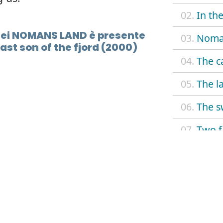
02.
In the
dei NOMANS LAND è presente
03.
Noma
ast son of the fjord (2000)
04.
The c
05.
The la
06.
The s
07.
Two f