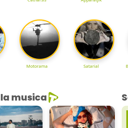
Motorama
Satarial
B
la musica
S