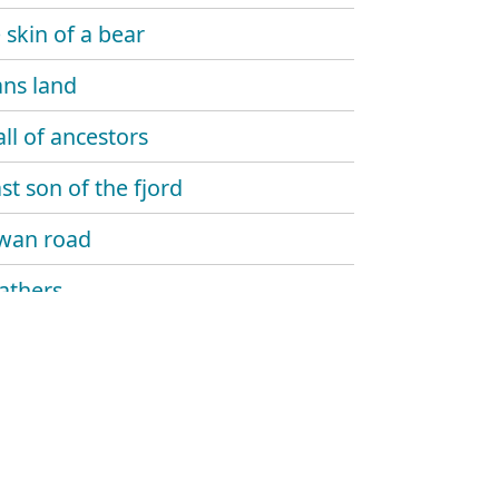
 skin of a bear
ns land
all of ancestors
st son of the fjord
wan road
athers