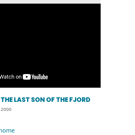
THE LAST SON OF THE FJORD
2000
 home