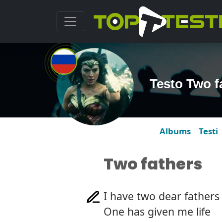
Testo Two 
Albums
Testi
Two fathers
I have two dear fathers
One has given me life