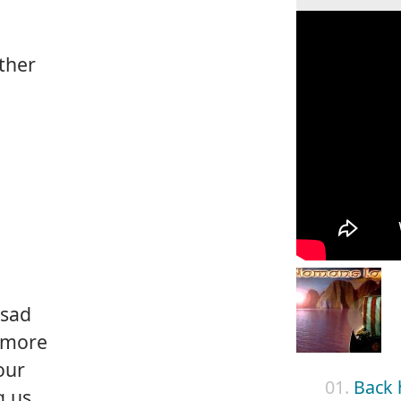
ather
 sad
 more
our
01.
Back
 us.