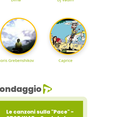
oris Grebenshikov
Caprice
ondaggio
Le canzoni sulla "Pace" -