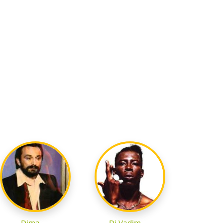
Dima
Dj Vadim