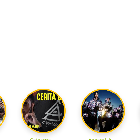
Catharsis
Apparatjik