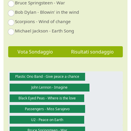
Bruce Springsteen - War
Bob Dylan - Blowin' in the wind
Scorpions - Wind of change
Michael Jackson - Earth Song
Vota Sondaggio
Risultati sondaggio
Plastic Ono Band - Give peace a chance
John Lennon - Imagine
Black Eyed Peas - Where is the love
Passengers - Miss Sarajevo
U2 - Peace on Earth
Bruce Springsteen - War