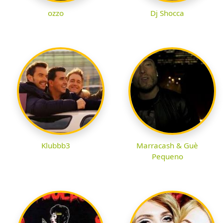
ozzo
Dj Shocca
Klubbb3
Marracash & Guè
Pequeno