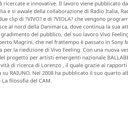
à ricercate e innovative. Il lavoro viene pubblicato 
alia e si avvale della collaborazione di Radio Italia, R
i due clip di ?VIVO? e di ?VIOLA? che vengono programm
e al nord della Danimarca, dove continua la sua attivi
radimento del pubblico, del suo lavoro Vivo Feeling,
erto Magrini, che nel frattempo è passato in Sony Mu
 per la riedizione di Vivo Feeling. Con una nuova ve
o, del progetto per artisti emergenti nazionale BALLA
ività di ricerca di Lorenzo , il quale grazie ai rapport
va su RAIUNO. Nel 2008 ha pubblicato il suo quarto al
 La filosofia del CAM.