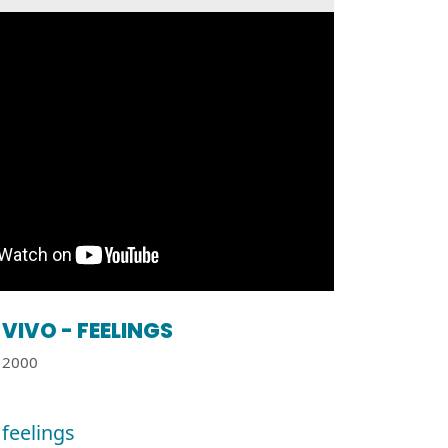
VIVO - FEELINGS
2000
 feelings