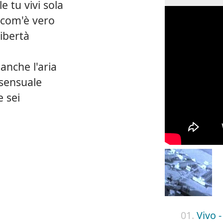
e tu vivi sola
e com'è vero
ibertà
anche l'aria
 sensuale
e sei
01.
Vivo -