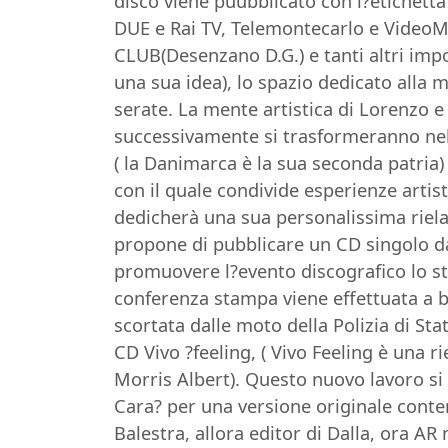
disco viene puubblicato con l?etichetta
DUE e Rai TV, Telemontecarlo e VideoMu
CLUB(Desenzano D.G.) e tanti altri impo
una sua idea), lo spazio dedicato alla m
serate. La mente artistica di Lorenzo e 
successivamente si trasformeranno nell?
( la Danimarca è la sua seconda patria
con il quale condivide esperienze artis
dedicherà una sua personalissima riela
propone di pubblicare un CD singolo da
promuovere l?evento discografico lo st
conferenza stampa viene effettuata a bor
scortata dalle moto della Polizia di St
CD Vivo ?feeling, ( Vivo Feeling è una ri
Morris Albert). Questo nuovo lavoro si 
Cara? per una versione originale conte
Balestra, allora editor di Dalla, ora AR