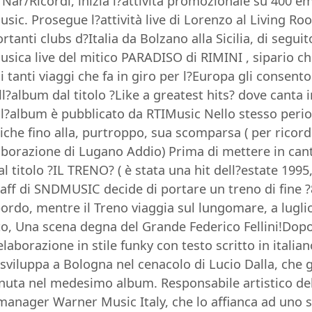
 Nar/Ricordi, inizia l?attività promozionale su 400 em
sic. Prosegue l?attività live di Lorenzo al Living 
rtanti clubs d?Italia da Bolzano alla Sicilia, di seg
usica live del mitico PARADISO di RIMINI , sipario che
i tanti viaggi che fa in giro per l?Europa gli consen
album dal titolo ?Like a greatest hits? dove canta in 
) l?album è pubblicato da RTIMusic Nello stesso peri
tiche fino alla, purtroppo, sua scomparsa ( per ricor
borazione di Lugano Addio) Prima di mettere in canti
l titolo ?IL TRENO? ( è stata una hit dell?estate 19
aff di SNDMUSIC decide di portare un treno di fine 
do, mentre il Treno viaggia sul lungomare, a luglio, t
ato, Una scena degna del Grande Federico Fellini!Dop
elaborazione in stile funky con testo scritto in italia
sviluppa a Bologna nel cenacolo di Lucio Dalla, che gl
nuta nel medesimo album. Responsabile artistico del
 manager Warner Music Italy, che lo affianca ad uno st