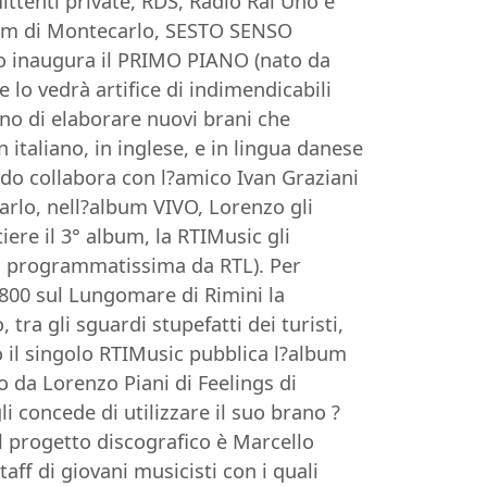
ittenti private, RDS, Radio Rai Uno e
Room di Montecarlo, SESTO SENSO
uito inaugura il PRIMO PIANO (nato da
 lo vedrà artifice di indimendicabili
tono di elaborare nuovi brani che
italiano, in inglese, e in lingua danese
odo collabora con l?amico Ivan Graziani
darlo, nell?album VIVO, Lorenzo gli
ere il 3° album, la RTIMusic gli
95, programmatissima da RTL). Per
?800 sul Lungomare di Rimini la
ra gli sguardi stupefatti dei turisti,
o il singolo RTIMusic pubblica l?album
no da Lorenzo Piani di Feelings di
i concede di utilizzare il suo brano ?
 progetto discografico è Marcello
aff di giovani musicisti con i quali