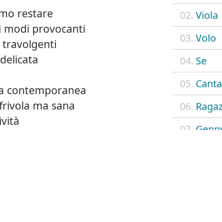
amo restare
02.
Viola
oi modi provocanti
03.
Volo
 travolgenti
 delicata
04.
Se
05.
Canta
zza contemporanea
frivola ma sana
06.
Ragaz
ività
07.
Genny
08.
Il tre