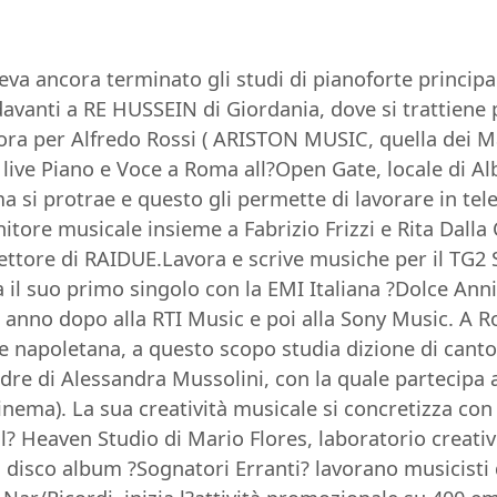
veva ancora terminato gli studi di pianoforte principa
avanti a RE HUSSEIN di Giordania, dove si trattiene pe
ora per Alfredo Rossi ( ARISTON MUSIC, quella dei Ma
live Piano e Voce a Roma all?Open Gate, locale di Alb
si protrae e questo gli permette di lavorare in tele
ore musicale insieme a Fabrizio Frizzi e Rita Dalla 
rettore di RAIDUE.Lavora e scrive musiche per il TG2 
a il suo primo singolo con la EMI Italiana ?Dolce Ann
 anno dopo alla RTI Music e poi alla Sony Music. A 
napoletana, a questo scopo studia dizione di cant
adre di Alessandra Mussolini, con la quale partecipa 
ema). La sua creatività musicale si concretizza con l
all? Heaven Studio di Mario Flores, laboratorio creativ
 disco album ?Sognatori Erranti? lavorano musicisti di