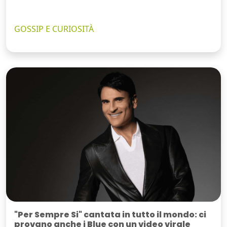
GOSSIP E CURIOSITÀ
"Per Sempre Si" cantata in tutto il mondo: ci
provano anche i Blue con un video virale