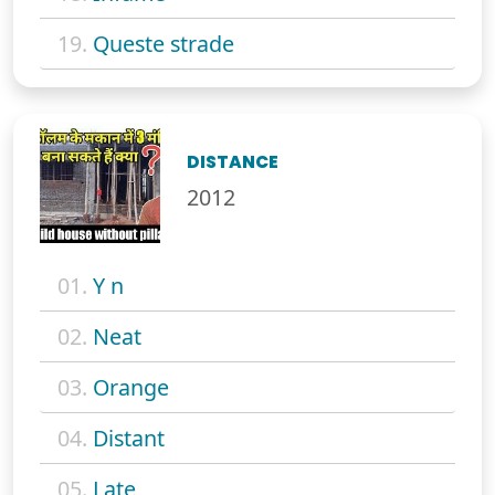
19.
Queste strade
DISTANCE
2012
01.
Y n
02.
Neat
03.
Orange
04.
Distant
05.
Late