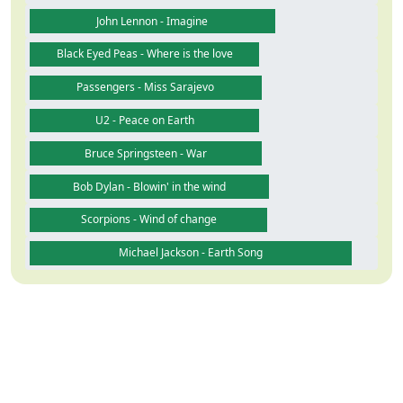
John Lennon - Imagine
Black Eyed Peas - Where is the love
Passengers - Miss Sarajevo
U2 - Peace on Earth
Bruce Springsteen - War
Bob Dylan - Blowin' in the wind
Scorpions - Wind of change
Michael Jackson - Earth Song