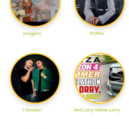
Jurijgami
Fh3Nix
I Desideri
Red Lorry Yellow Lorry