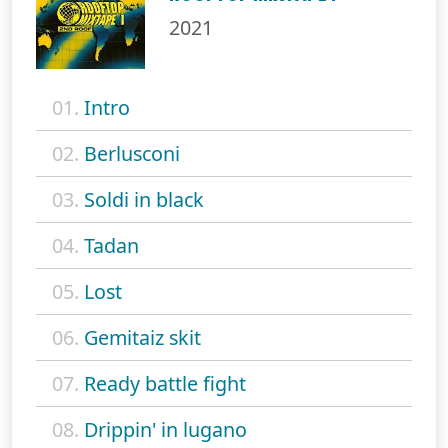
2021
01.
Intro
02.
Berlusconi
03.
Soldi in black
04.
Tadan
05.
Lost
06.
Gemitaiz skit
07.
Ready battle fight
08.
Drippin' in lugano