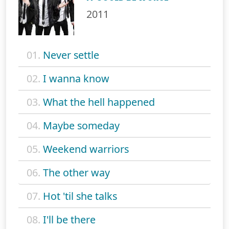
2011
01.
Never settle
02.
I wanna know
03.
What the hell happened
04.
Maybe someday
05.
Weekend warriors
06.
The other way
07.
Hot 'til she talks
08.
I'll be there