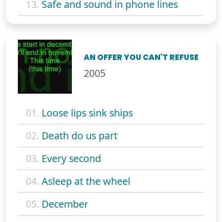
13.
Safe and sound in phone lines
AN OFFER YOU CAN'T REFUSE
2005
01.
Loose lips sink ships
02.
Death do us part
03.
Every second
04.
Asleep at the wheel
05.
December