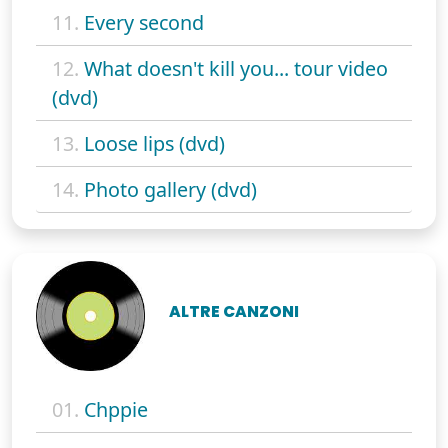
11.
Every second
12.
What doesn't kill you... tour video
(dvd)
13.
Loose lips (dvd)
14.
Photo gallery (dvd)
ALTRE CANZONI
01.
Chppie