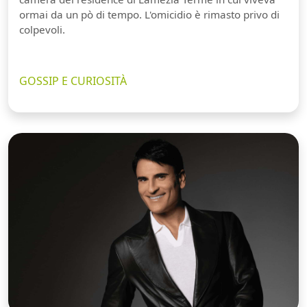
ormai da un pò di tempo. L'omicidio è rimasto privo di
colpevoli.
GOSSIP E CURIOSITÀ