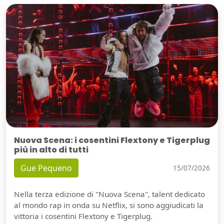
Nuova Scena: i cosentini Flextony e Tigerplug
più in alto di tutti
Gue Pequeno
15/07/2026
Nella terza edizione di "Nuova Scena", talent dedicato
al mondo rap in onda su Netflix, si sono aggiudicati la
vittoria i cosentini Flextony e Tigerplug.