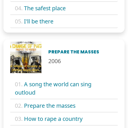
04.
The safest place
05.
I'll be there
PREPARE THE MASSES
2006
01.
A song the world can sing
outloud
02.
Prepare the masses
03.
How to rape a country