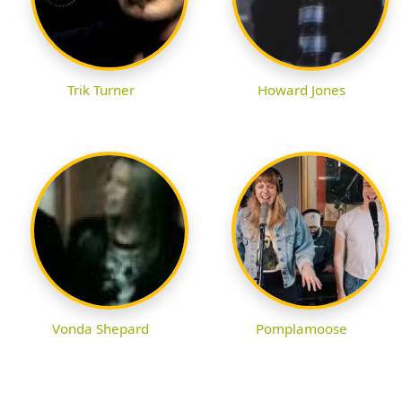
Trik Turner
Howard Jones
Vonda Shepard
Pomplamoose