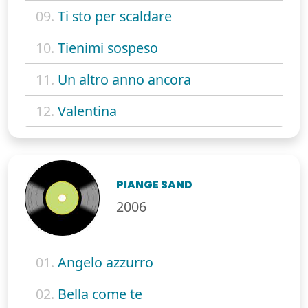
09.
Ti sto per scaldare
10.
Tienimi sospeso
11.
Un altro anno ancora
12.
Valentina
PIANGE SAND
2006
01.
Angelo azzurro
02.
Bella come te