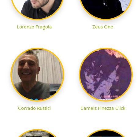
Lorenzo Fragola
Zeus One
Corrado Rustici
Camelz Finezza Click