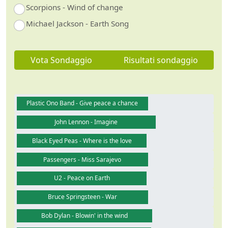
Scorpions - Wind of change
Michael Jackson - Earth Song
Vota Sondaggio
Risultati sondaggio
Plastic Ono Band - Give peace a chance
John Lennon - Imagine
Black Eyed Peas - Where is the love
Passengers - Miss Sarajevo
U2 - Peace on Earth
Bruce Springsteen - War
Bob Dylan - Blowin' in the wind