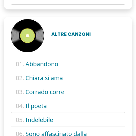
ALTRE CANZONI
01.
Abbandono
02.
Chiara si ama
03.
Corrado corre
04.
Il poeta
05.
Indelebile
06.
Sono affascinato dalla