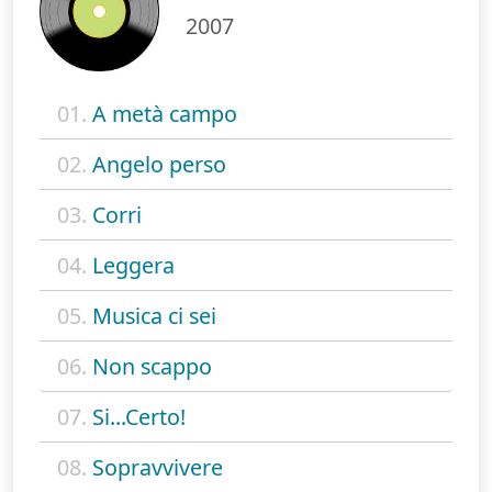
2007
01.
A metà campo
02.
Angelo perso
03.
Corri
04.
Leggera
05.
Musica ci sei
06.
Non scappo
07.
Si...Certo!
08.
Sopravvivere