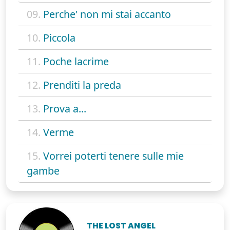
09.
Perche' non mi stai accanto
10.
Piccola
11.
Poche lacrime
12.
Prenditi la preda
13.
Prova a...
14.
Verme
15.
Vorrei poterti tenere sulle mie
gambe
THE LOST ANGEL