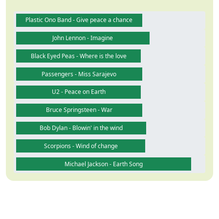
Plastic Ono Band - Give peace a chance
John Lennon - Imagine
Black Eyed Peas - Where is the love
Passengers - Miss Sarajevo
U2 - Peace on Earth
Bruce Springsteen - War
Bob Dylan - Blowin' in the wind
Scorpions - Wind of change
Michael Jackson - Earth Song