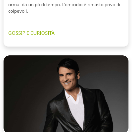
ormai da un pò di tempo. L'omicidio è rimasto privo di
colpevoli.
GOSSIP E CURIOSITÀ