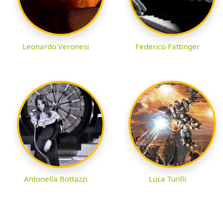
Leonardo Veronesi
Federico Fattinger
Antonella Bottazzi
Luca Turilli