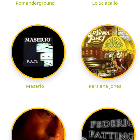
Romanderground
Lo Sciacallo
Maserio
Persiana Jones