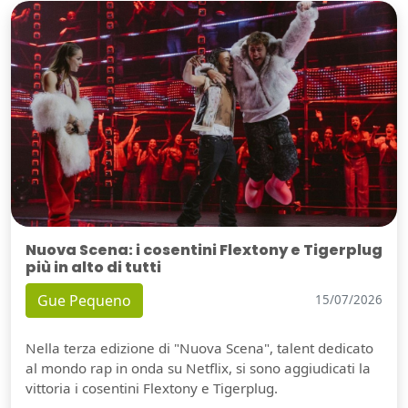
Nuova Scena: i cosentini Flextony e Tigerplug
più in alto di tutti
Gue Pequeno
15/07/2026
Nella terza edizione di "Nuova Scena", talent dedicato
al mondo rap in onda su Netflix, si sono aggiudicati la
vittoria i cosentini Flextony e Tigerplug.