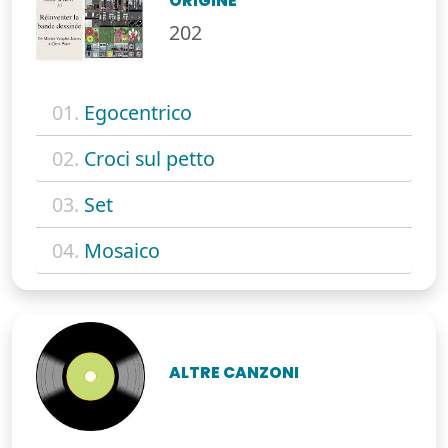
ORIGINE
202
01.
Egocentrico
02.
Croci sul petto
03.
Set
04.
Mosaico
ALTRE CANZONI