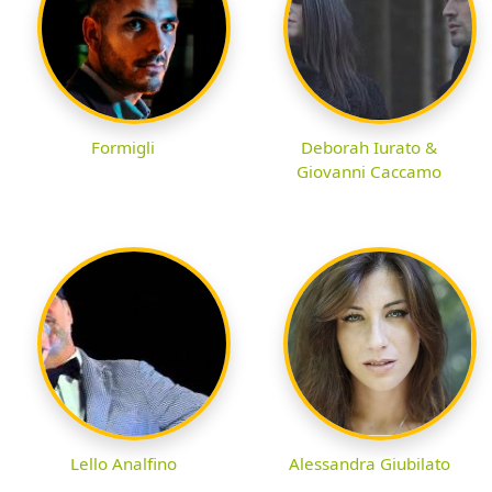
Formigli
Deborah Iurato &
Giovanni Caccamo
Lello Analfino
Alessandra Giubilato