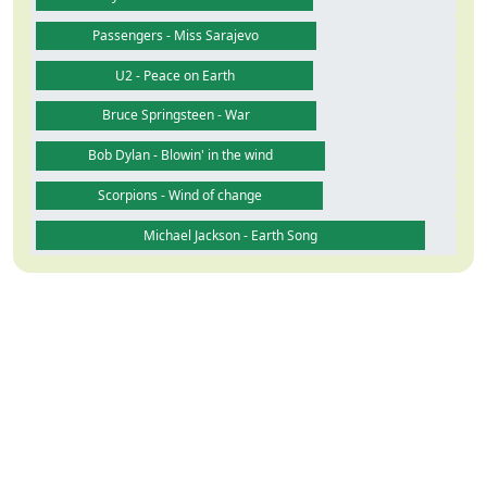
Passengers - Miss Sarajevo
U2 - Peace on Earth
Bruce Springsteen - War
Bob Dylan - Blowin' in the wind
Scorpions - Wind of change
Michael Jackson - Earth Song