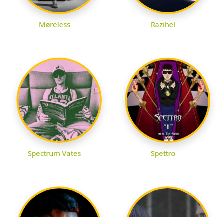
Møreless
Razihel
Spectrum Vates
Spettro