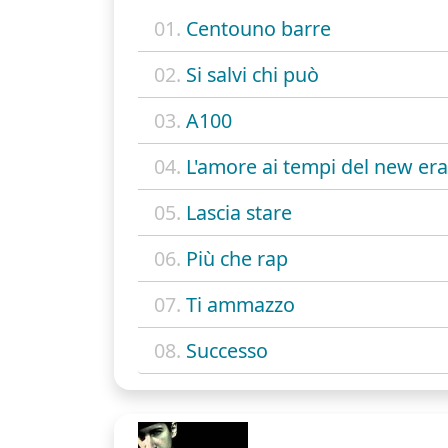
01.
Centouno barre
02.
Si salvi chi può
03.
A100
04.
L'amore ai tempi del new era
05.
Lascia stare
06.
Più che rap
07.
Ti ammazzo
08.
Successo