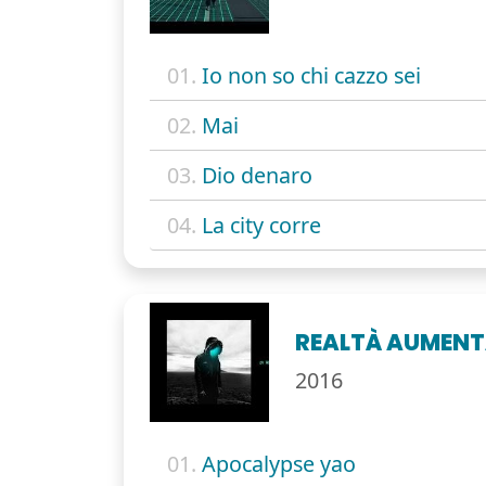
01.
Io non so chi cazzo sei
02.
Mai
03.
Dio denaro
04.
La city corre
REALTÀ AUMEN
2016
01.
Apocalypse yao