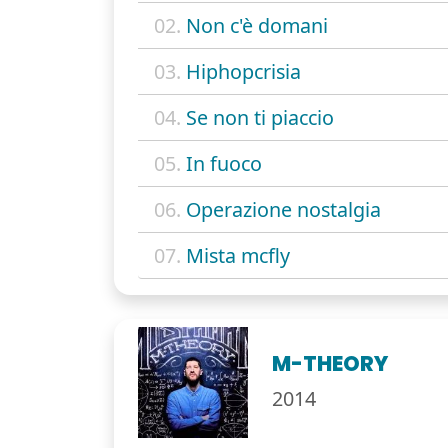
02.
Non c'è domani
03.
Hiphopcrisia
04.
Se non ti piaccio
05.
In fuoco
06.
Operazione nostalgia
07.
Mista mcfly
M-THEORY
2014