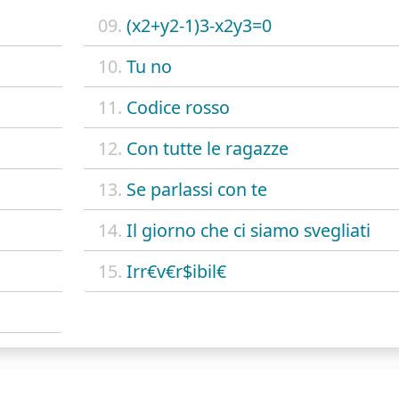
09.
(x2+y2-1)3-x2y3=0
10.
Tu no
11.
Codice rosso
12.
Con tutte le ragazze
13.
Se parlassi con te
14.
Il giorno che ci siamo svegliati
15.
Irr€v€r$ibil€