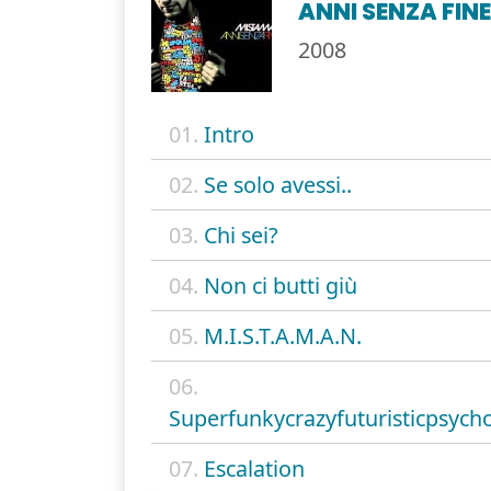
ANNI SENZA FIN
2008
01.
Intro
02.
Se solo avessi..
03.
Chi sei?
04.
Non ci butti giù
05.
M.I.S.T.A.M.A.N.
06.
Superfunkycrazyfuturisticpsycho
07.
Escalation