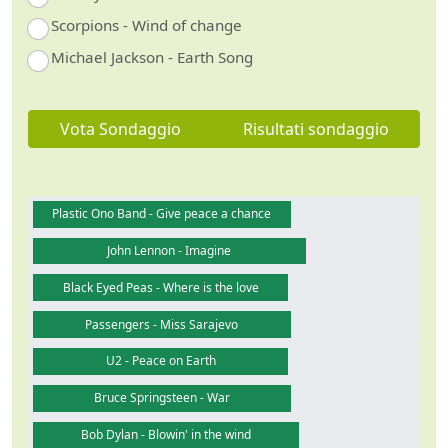
Scorpions - Wind of change
Michael Jackson - Earth Song
Vota Sondaggio
Risultati sondaggio
Plastic Ono Band - Give peace a chance
John Lennon - Imagine
Black Eyed Peas - Where is the love
Passengers - Miss Sarajevo
U2 - Peace on Earth
Bruce Springsteen - War
Bob Dylan - Blowin' in the wind