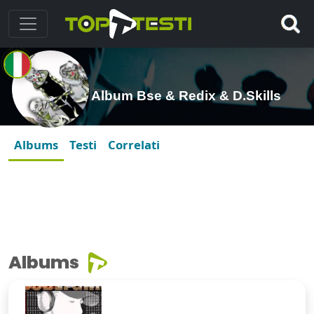
Album Bse & Redix & D.Skills
Albums
Testi
Correlati
Albums