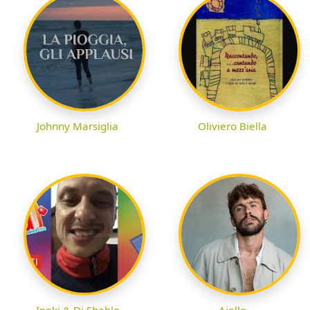
Johnny Marsiglia
Oliviero Biella
Inoki & Dj Shablo
Aiello