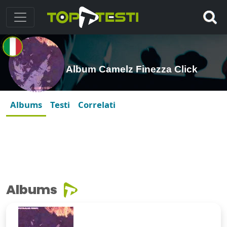
Album Camelz Finezza Click
Albums
Testi
Correlati
Albums