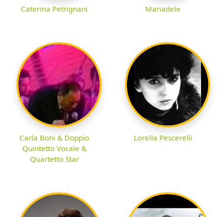
Caterina Petrignani
Mariadele
Carla Boni & Doppio
Lorella Pescerelli
Quintetto Vocale &
Quartetto Star