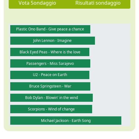
Vota Sondaggio
Risultati sondaggio
Plastic Ono Band - Give peace a chance
John Lennon - Imagine
Black Eyed Peas - Where is the love
Passengers - Miss Sarajevo
U2 - Peace on Earth
Bruce Springsteen - War
Bob Dylan - Blowin' in the wind
Scorpions - Wind of change
Michael Jackson - Earth Song