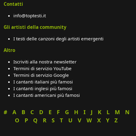
Contatti
info@toptesti.it
Gli artisti della community
I testi delle canzoni degli artisti emergenti
Altro
Iscriviti alla nostra newsletter
Termini di servizio YouTube
Termini di servizio Google
I cantanti italiani più famosi
I cantanti inglesi più famosi
I cantanti americani più famosi
#
A
B
C
D
E
F
G
H
I
J
K
L
M
N
O
P
Q
R
S
T
U
V
W
X
Y
Z