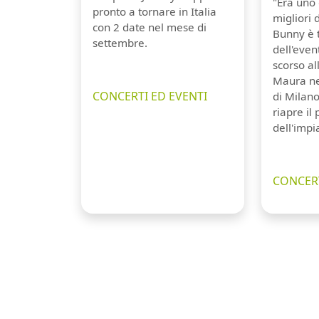
"Era uno 
pronto a tornare in Italia
migliori 
con 2 date nel mese di
Bunny è 
settembre.
dell'even
scorso a
Maura ne
CONCERTI ED EVENTI
di Milano
riapre il
dell'impi
CONCERT