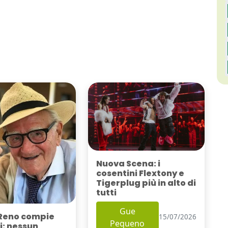
Nuova Scena: i
cosentini Flextony e
Tigerplug più in alto di
tutti
Gue
Reno compie
15/07/2026
Pequeno
i: nessun