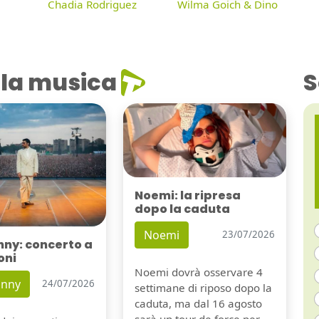
Chadia Rodriguez
Wilma Goich & Dino
la musica
S
Noemi: la ripresa
dopo la caduta
Noemi
23/07/2026
nny: concerto a
oni
Noemi dovrà osservare 4
unny
24/07/2026
settimane di riposo dopo la
caduta, ma dal 16 agosto
sarà un tour de force per