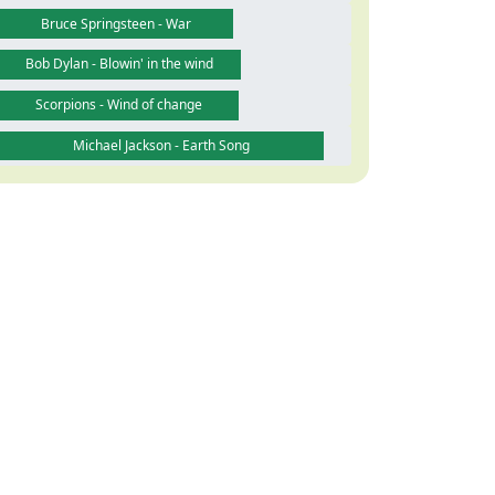
Bruce Springsteen - War
Bob Dylan - Blowin' in the wind
Scorpions - Wind of change
Michael Jackson - Earth Song