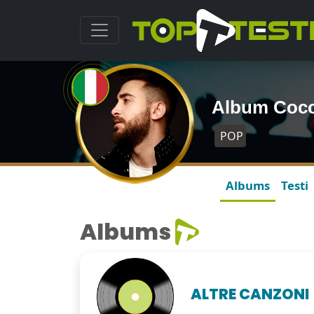
Album Cocc
POP
Albums
Testi
Albums
ALTRE CANZONI