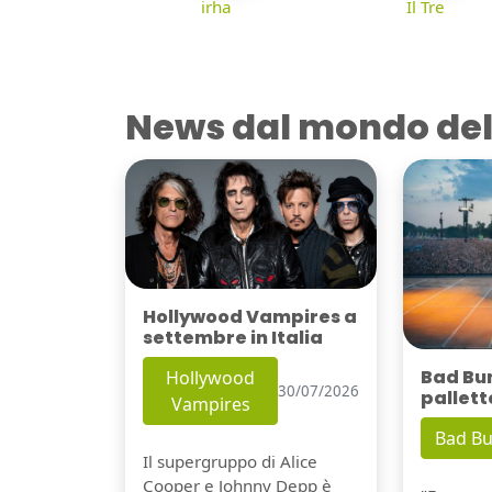
irha
Il Tre
News dal mondo del
Hollywood Vampires a
settembre in Italia
Bad Bu
Hollywood
30/07/2026
pallett
Vampires
Bad B
Il supergruppo di Alice
Cooper e Johnny Depp è