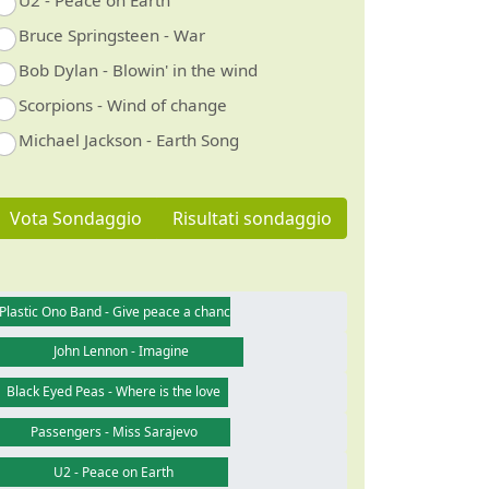
U2 - Peace on Earth
Bruce Springsteen - War
Bob Dylan - Blowin' in the wind
Scorpions - Wind of change
Michael Jackson - Earth Song
Vota Sondaggio
Risultati sondaggio
Plastic Ono Band - Give peace a chance
John Lennon - Imagine
Black Eyed Peas - Where is the love
Passengers - Miss Sarajevo
U2 - Peace on Earth