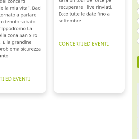
dei concerti
recuperare i live rinviati.
della mia vita". Bad
Ecco tutte le date fino a
tornato a parlare
settembre.
to tenuto sabato
ll'Ippodromo La
lla zona San Siro
. E la grandine
CONCERTI ED EVENTI
 problema sicurezza
anto.
I ED EVENTI