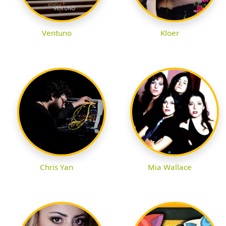
Ventuno
Kloer
Chris Yan
Mia Wallace