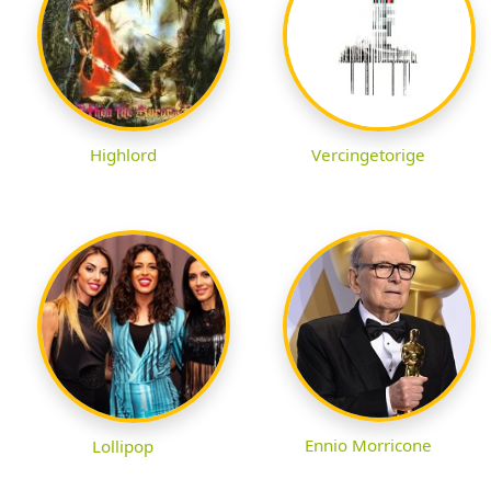
Highlord
Vercingetorige
Ennio Morricone
Lollipop