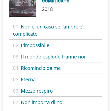
COMPLICATO
2018
01.
Non e' un caso se l'amore e'
complicato
02.
L'impossibile
03.
Il mondo esplode tranne noi
04.
Ricomincio da me
05.
Eterna
06.
Mezzo respiro
07.
Non importa di noi