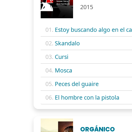
2015
01.
Estoy buscando algo en el ca
02.
Skandalo
03.
Cursi
04.
Mosca
05.
Peces del guaire
06.
El hombre con la pistola
ORGÁNICO