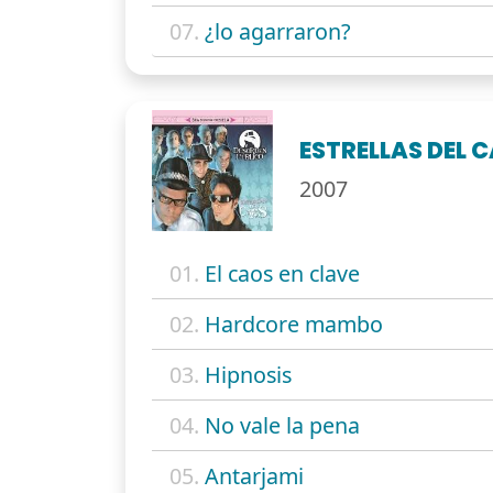
07.
¿lo agarraron?
ESTRELLAS DEL 
2007
01.
El caos en clave
02.
Hardcore mambo
03.
Hipnosis
04.
No vale la pena
05.
Antarjami