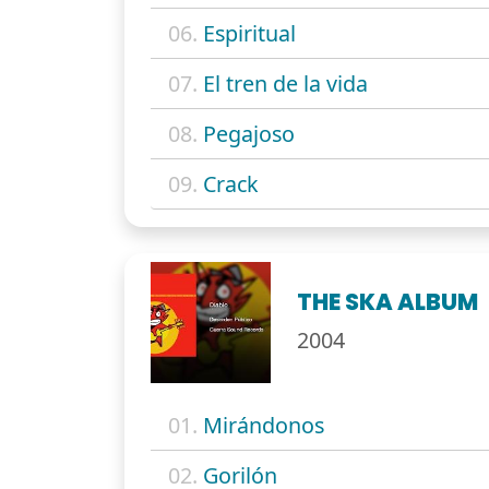
06.
Espiritual
07.
El tren de la vida
08.
Pegajoso
09.
Crack
THE SKA ALBUM
2004
01.
Mirándonos
02.
Gorilón