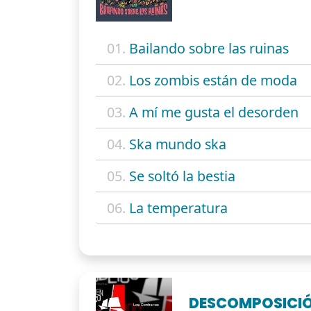
01.
Bailando sobre las ruinas
02.
Los zombis están de moda
03.
A mí me gusta el desorden
04.
Ska mundo ska
05.
Se soltó la bestia
06.
La temperatura
DESCOMPOSICI