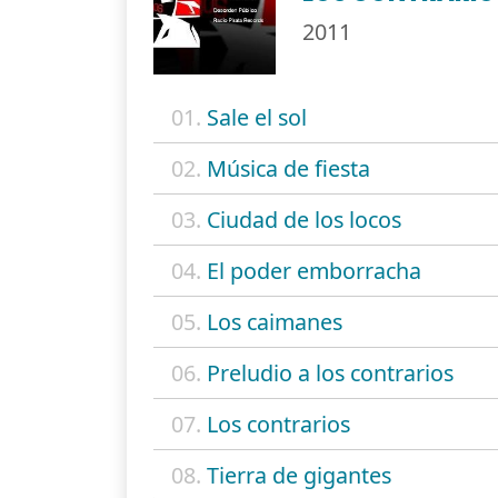
2011
01.
Sale el sol
02.
Música de fiesta
03.
Ciudad de los locos
04.
El poder emborracha
05.
Los caimanes
06.
Preludio a los contrarios
07.
Los contrarios
08.
Tierra de gigantes