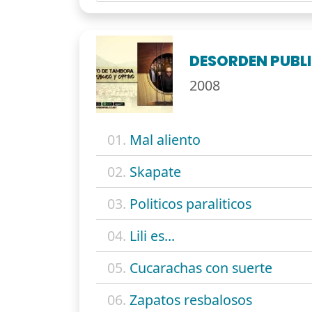
DESORDEN PUBL
2008
01.
Mal aliento
02.
Skapate
03.
Politicos paraliticos
04.
Lili es...
05.
Cucarachas con suerte
06.
Zapatos resbalosos