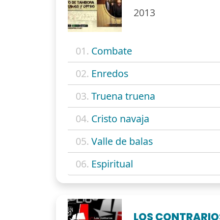
2013
01.
Combate
02.
Enredos
03.
Truena truena
04.
Cristo navaja
05.
Valle de balas
06.
Espiritual
LOS CONTRARIO