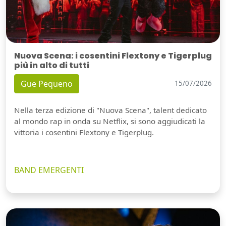
Nuova Scena: i cosentini Flextony e Tigerplug
più in alto di tutti
Gue Pequeno
15/07/2026
Nella terza edizione di "Nuova Scena", talent dedicato
al mondo rap in onda su Netflix, si sono aggiudicati la
vittoria i cosentini Flextony e Tigerplug.
BAND EMERGENTI