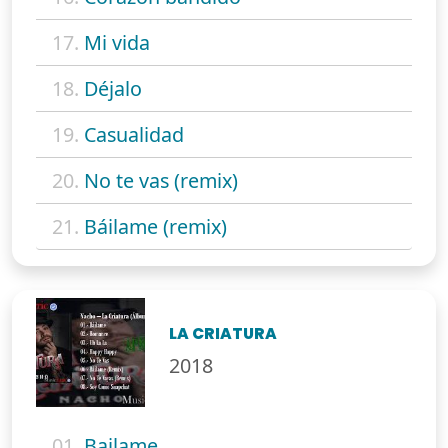
17.
Mi vida
18.
Déjalo
19.
Casualidad
20.
No te vas (remix)
21.
Báilame (remix)
LA CRIATURA
2018
01.
Bailame