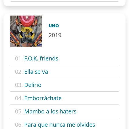
UNO
2019
01.
F.O.K. friends
02.
Ella se va
03.
Delirio
04.
Emborráchate
05.
Mambo a los haters
06.
Para que nunca me olvides