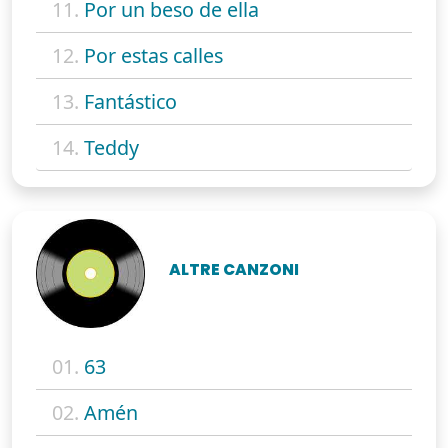
11.
Por un beso de ella
12.
Por estas calles
13.
Fantástico
14.
Teddy
ALTRE CANZONI
01.
63
02.
Amén