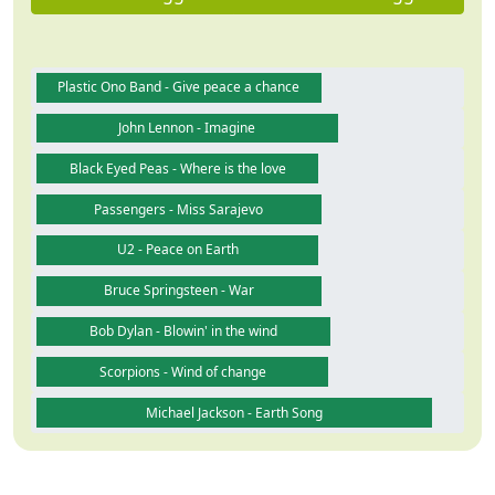
Plastic Ono Band - Give peace a chance
John Lennon - Imagine
Black Eyed Peas - Where is the love
Passengers - Miss Sarajevo
U2 - Peace on Earth
Bruce Springsteen - War
Bob Dylan - Blowin' in the wind
Scorpions - Wind of change
Michael Jackson - Earth Song