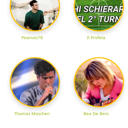
Peanuts78
Il Profeta
Thomas Moschen
Bea De Beni