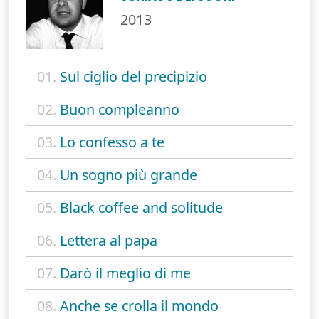
2013
01.
Sul ciglio del precipizio
02.
Buon compleanno
03.
Lo confesso a te
04.
Un sogno più grande
05.
Black coffee and solitude
06.
Lettera al papa
07.
Darò il meglio di me
08.
Anche se crolla il mondo