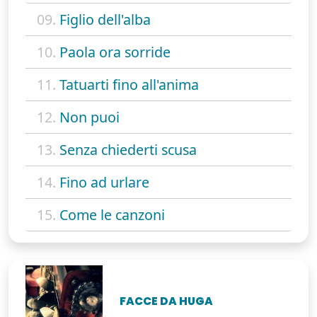
09.
Figlio dell'alba
10.
Paola ora sorride
11.
Tatuarti fino all'anima
12.
Non puoi
13.
Senza chiederti scusa
14.
Fino ad urlare
15.
Come le canzoni
FACCE DA HUGA