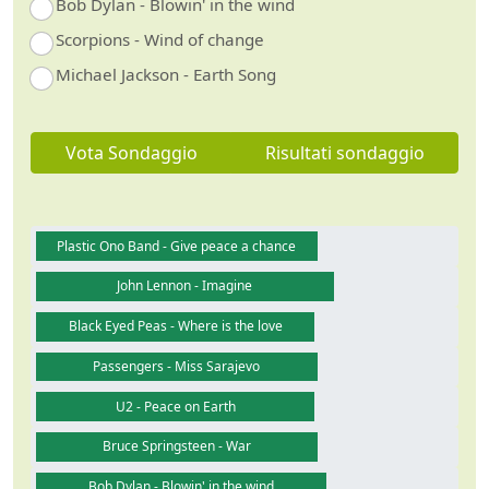
Bob Dylan - Blowin' in the wind
Scorpions - Wind of change
Michael Jackson - Earth Song
Vota Sondaggio
Risultati sondaggio
Plastic Ono Band - Give peace a chance
John Lennon - Imagine
Black Eyed Peas - Where is the love
Passengers - Miss Sarajevo
U2 - Peace on Earth
Bruce Springsteen - War
Bob Dylan - Blowin' in the wind