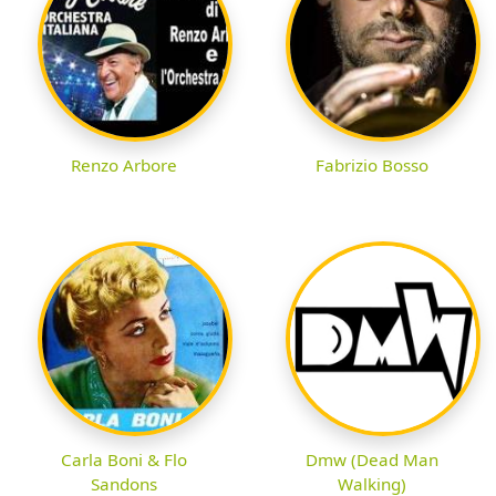
Renzo Arbore
Fabrizio Bosso
Carla Boni & Flo
Dmw (Dead Man
Sandons
Walking)