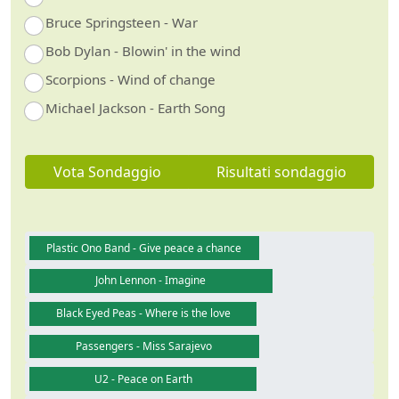
Bruce Springsteen - War
Bob Dylan - Blowin' in the wind
Scorpions - Wind of change
Michael Jackson - Earth Song
Vota Sondaggio
Risultati sondaggio
Plastic Ono Band - Give peace a chance
John Lennon - Imagine
Black Eyed Peas - Where is the love
Passengers - Miss Sarajevo
U2 - Peace on Earth