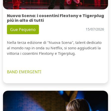
Nuova Scena: i cosentini Flextony e Tigerplug
più in alto di tutti
Gue Pequeno
15/07/2026
Nella terza edizione di "Nuova Scena", talent dedicato
al mondo rap in onda su Netflix, si sono aggiudicati la
vittoria i cosentini Flextony e Tigerplug.
BAND EMERGENTI