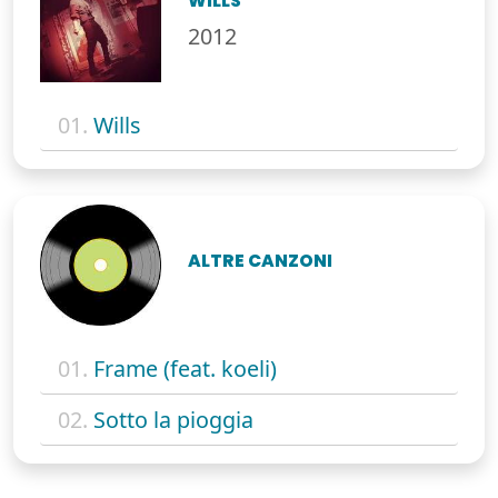
WILLS
2012
01.
Wills
ALTRE CANZONI
01.
Frame (feat. koeli)
02.
Sotto la pioggia