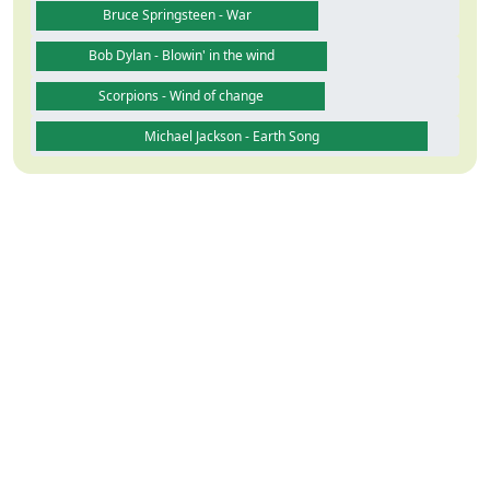
Bruce Springsteen - War
Bob Dylan - Blowin' in the wind
Scorpions - Wind of change
Michael Jackson - Earth Song