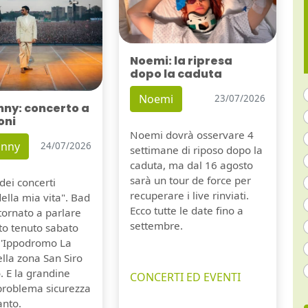
Noemi: la ripresa
dopo la caduta
Noemi
23/07/2026
nny: concerto a
oni
Noemi dovrà osservare 4
unny
24/07/2026
settimane di riposo dopo la
caduta, ma dal 16 agosto
sarà un tour de force per
dei concerti
recuperare i live rinviati.
della mia vita". Bad
Ecco tutte le date fino a
tornato a parlare
settembre.
to tenuto sabato
ll'Ippodromo La
lla zona San Siro
. E la grandine
CONCERTI ED EVENTI
 problema sicurezza
anto.