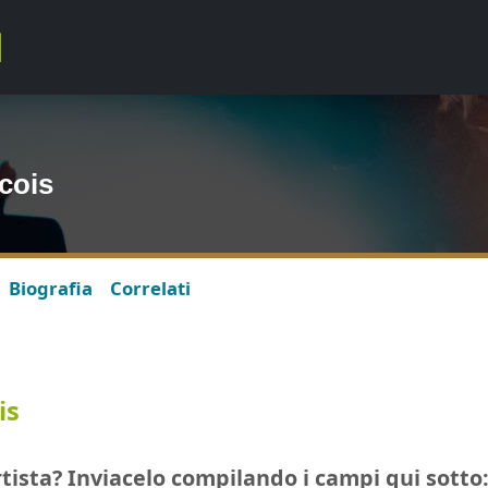
cois
Biografia
Correlati
is
tista? Inviacelo compilando i campi qui sotto