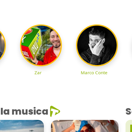
Zar
Marco Conte
la musica
S