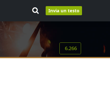
Invia un testo
6.266
: