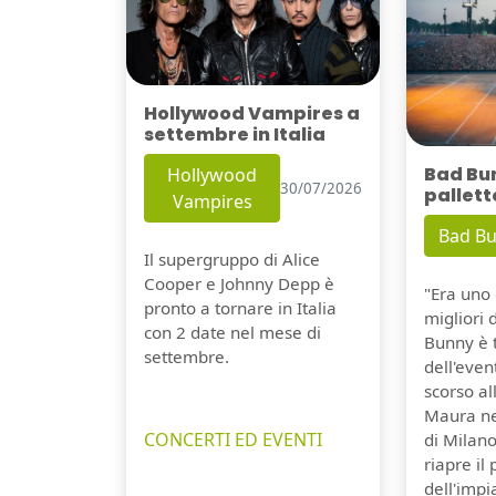
Hollywood Vampires a
settembre in Italia
Bad Bu
Hollywood
30/07/2026
pallett
Vampires
Bad B
Il supergruppo di Alice
Cooper e Johnny Depp è
"Era uno 
pronto a tornare in Italia
migliori 
con 2 date nel mese di
Bunny è 
settembre.
dell'even
scorso a
Maura ne
CONCERTI ED EVENTI
di Milano
riapre il
dell'impi