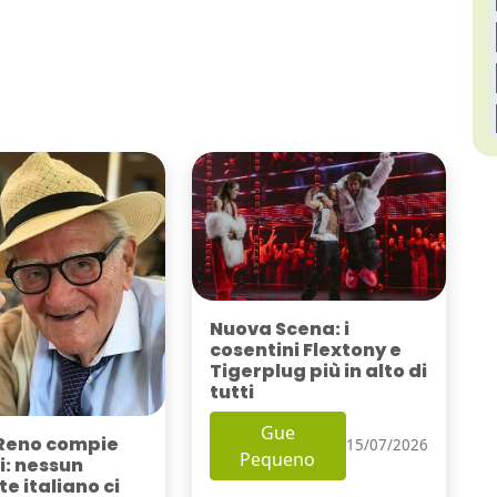
Nuova Scena: i
cosentini Flextony e
Tigerplug più in alto di
tutti
Gue
Reno compie
15/07/2026
Pequeno
i: nessun
e italiano ci