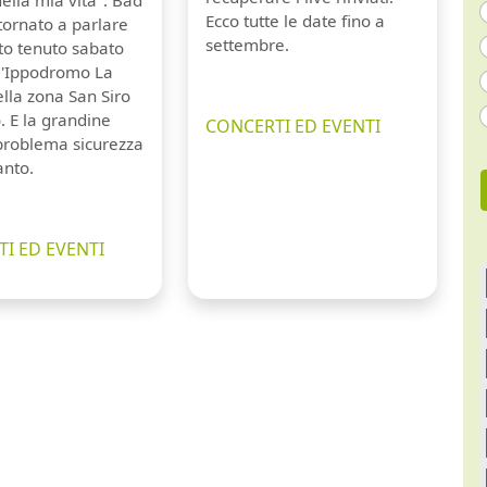
Ecco tutte le date fino a
tornato a parlare
settembre.
to tenuto sabato
ll'Ippodromo La
lla zona San Siro
. E la grandine
CONCERTI ED EVENTI
 problema sicurezza
anto.
I ED EVENTI