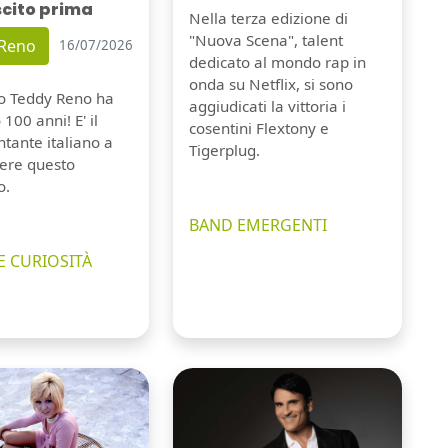
scito prima
Nella terza edizione di
"Nuova Scena", talent
 Reno
16/07/2026
dedicato al mondo rap in
onda su Netflix, si sono
io Teddy Reno ha
aggiudicati la vittoria i
100 anni! E' il
cosentini Flextony e
tante italiano a
Tigerplug.
ere questo
o.
BAND EMERGENTI
E CURIOSITÀ