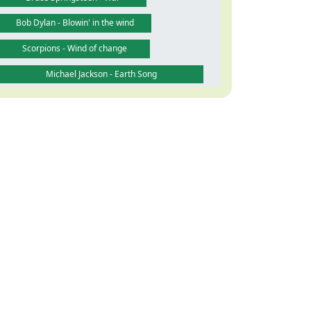
Bob Dylan - Blowin' in the wind
Scorpions - Wind of change
Michael Jackson - Earth Song