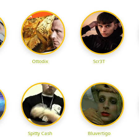
Ottodix
Scr3T
Spitty Cash
Bluvertigo