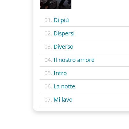
01.
Di più
02.
Dispersi
03.
Diverso
04.
Il nostro amore
05.
Intro
06.
La notte
07.
Mi lavo