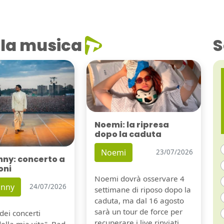
la musica
S
Noemi: la ripresa
dopo la caduta
Noemi
23/07/2026
nny: concerto a
oni
Noemi dovrà osservare 4
unny
24/07/2026
settimane di riposo dopo la
caduta, ma dal 16 agosto
sarà un tour de force per
dei concerti
recuperare i live rinviati.
della mia vita". Bad