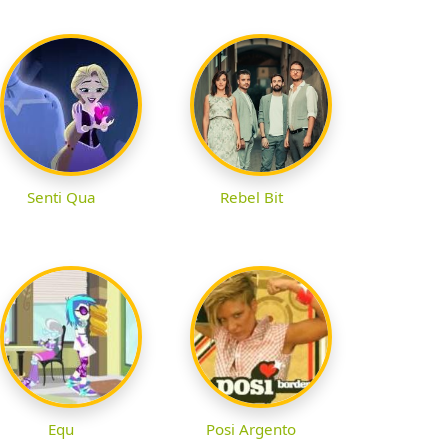
Senti Qua
Rebel Bit
Equ
Posi Argento