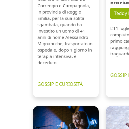
era riu
Correggio e Campagnola,
in provincia di Reggio
Teddy
Emilia, per la sua solita
sgambata, quando ha
L'11 lugl
investito un uomo di 41
compiuto 
anni di nome Alessandro
primo can
Mignani che, trasportato in
raggiung
ospedale, dopo 1 giorno in
traguard
terapia intensiva, è
deceduto.
GOSSIP 
GOSSIP E CURIOSITÀ