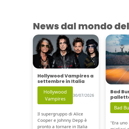
News dal mondo del
Hollywood Vampires a
settembre in Italia
Bad Bu
Hollywood
30/07/2026
pallett
Vampires
Bad B
Il supergruppo di Alice
Cooper e Johnny Depp è
"Era uno 
pronto a tornare in Italia
migliori 