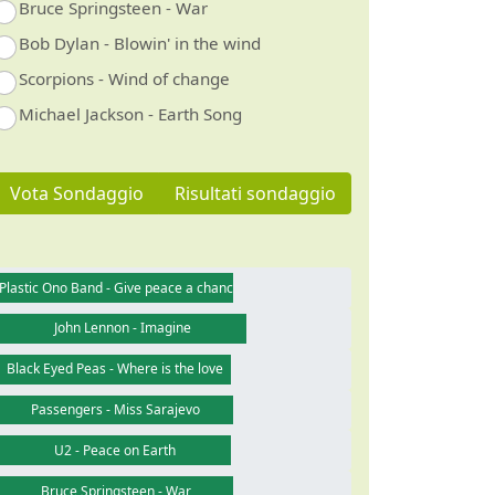
Bruce Springsteen - War
Bob Dylan - Blowin' in the wind
Scorpions - Wind of change
Michael Jackson - Earth Song
Vota Sondaggio
Risultati sondaggio
Plastic Ono Band - Give peace a chance
John Lennon - Imagine
Black Eyed Peas - Where is the love
Passengers - Miss Sarajevo
U2 - Peace on Earth
Bruce Springsteen - War