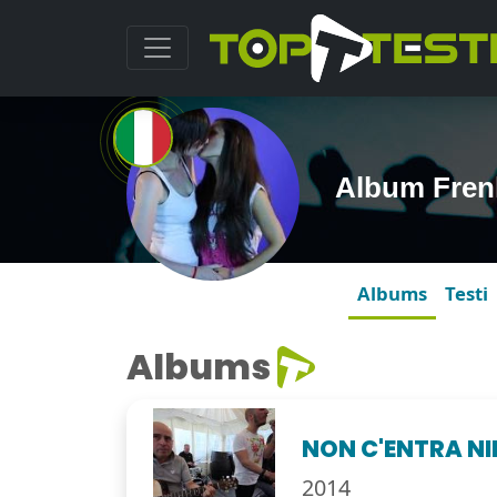
Album Frenk
Albums
Testi
Albums
NON C'ENTRA NI
2014