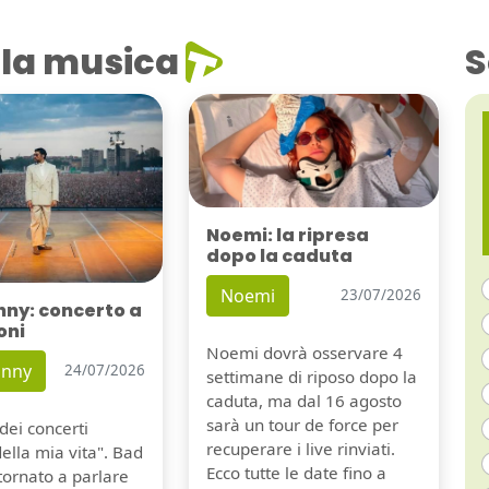
la musica
S
Noemi: la ripresa
dopo la caduta
Noemi
23/07/2026
nny: concerto a
oni
Noemi dovrà osservare 4
unny
24/07/2026
settimane di riposo dopo la
caduta, ma dal 16 agosto
sarà un tour de force per
dei concerti
recuperare i live rinviati.
della mia vita". Bad
Ecco tutte le date fino a
tornato a parlare