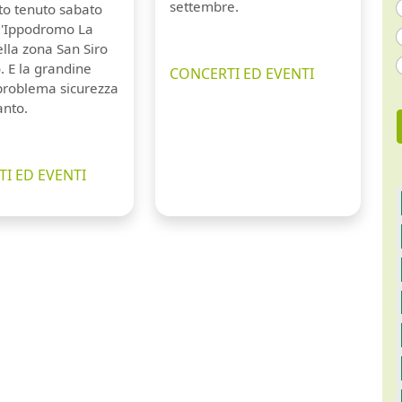
settembre.
to tenuto sabato
ll'Ippodromo La
lla zona San Siro
. E la grandine
CONCERTI ED EVENTI
 problema sicurezza
anto.
I ED EVENTI