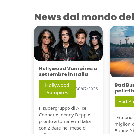
News dal mondo del
Hollywood Vampires a
settembre in Italia
Bad Bu
Hollywood
30/07/2026
pallett
Vampires
Bad B
Il supergruppo di Alice
Cooper e Johnny Depp è
"Era uno 
pronto a tornare in Italia
migliori 
con 2 date nel mese di
Bunny è 