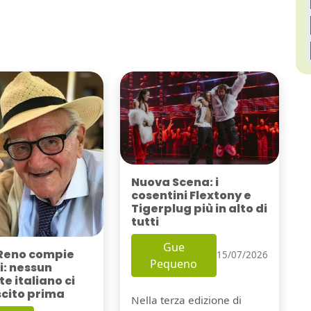
Nuova Scena: i
cosentini Flextony e
Tigerplug più in alto di
tutti
Gue
Reno compie
15/07/2026
Pequeno
i: nessun
e italiano ci
scito prima
Nella terza edizione di