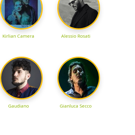
Kirlian Camera
Alessio Rosati
Gaudiano
Gianluca Secco