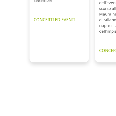
settembre.
dell'even
scorso a
Maura ne
CONCERTI ED EVENTI
di Milano
riapre il
dell'impi
CONCERT