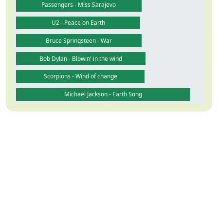
Passengers - Miss Sarajevo
U2 - Peace on Earth
Bruce Springsteen - War
Bob Dylan - Blowin' in the wind
Scorpions - Wind of change
Michael Jackson - Earth Song