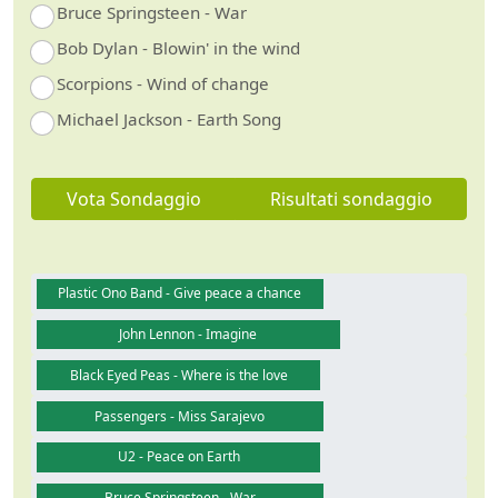
Bruce Springsteen - War
Bob Dylan - Blowin' in the wind
Scorpions - Wind of change
Michael Jackson - Earth Song
Vota Sondaggio
Risultati sondaggio
Plastic Ono Band - Give peace a chance
John Lennon - Imagine
Black Eyed Peas - Where is the love
Passengers - Miss Sarajevo
U2 - Peace on Earth
Bruce Springsteen - War