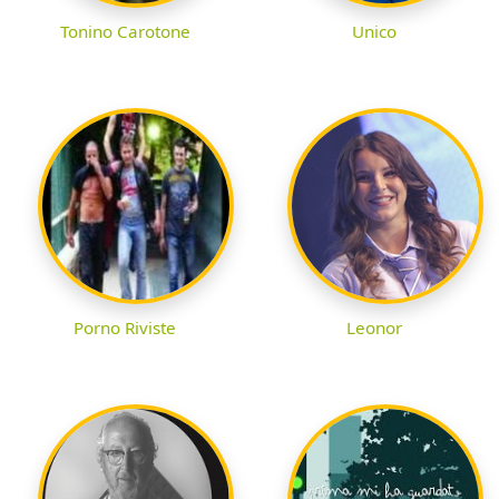
Tonino Carotone
Unico
Porno Riviste
Leonor