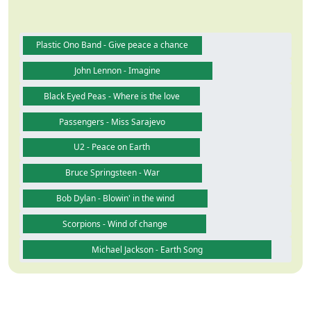
Plastic Ono Band - Give peace a chance
John Lennon - Imagine
Black Eyed Peas - Where is the love
Passengers - Miss Sarajevo
U2 - Peace on Earth
Bruce Springsteen - War
Bob Dylan - Blowin' in the wind
Scorpions - Wind of change
Michael Jackson - Earth Song