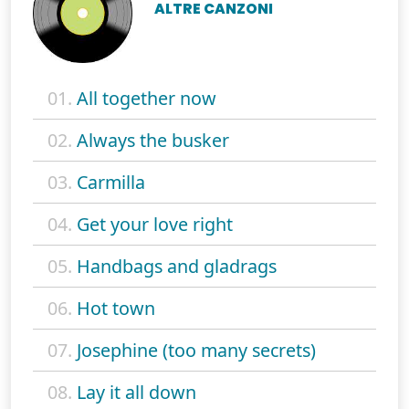
ALTRE CANZONI
01.
All together now
02.
Always the busker
03.
Carmilla
04.
Get your love right
05.
Handbags and gladrags
06.
Hot town
07.
Josephine (too many secrets)
08.
Lay it all down