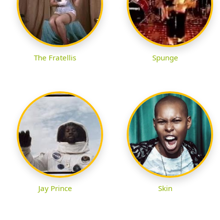
The Fratellis
Spunge
Jay Prince
Skin