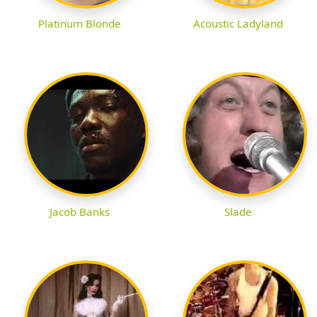
Platinum Blonde
Acoustic Ladyland
Jacob Banks
Slade